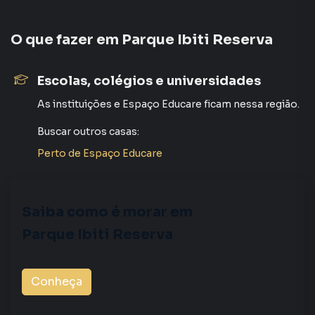
central de atendimento preparada para atender
proprietários e inquilinos.
O que fazer em
Parque Ibiti Reserva
Escolas, colégios e universidades
As instituições
e
Espaço Educare
ficam nessa região.
Buscar outros
casas
:
Perto de
Espaço Educare
Saiba como é morar em
Parque Ibiti Reserva
Conheça