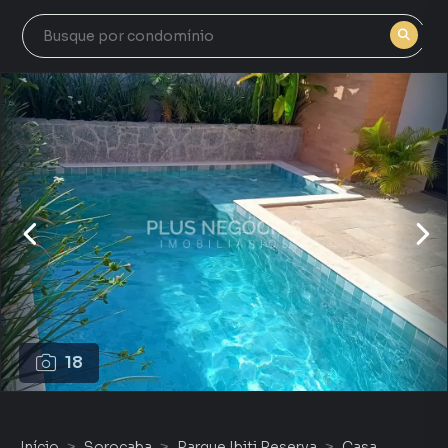
18
Início
Sorocaba
Parque Ibiti Reserva
Casa