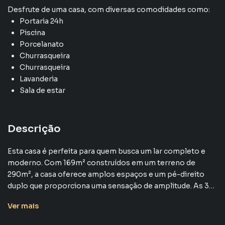
Desfrute de
uma casa
, com diversas comodidades como:
Portaria 24h
Piscina
Porcelanato
Churrasqueira
Churrasqueira
Lavanderia
Sala de estar
Descrição
Esta casa é perfeita para quem busca um lar completo e
moderno. Com 169m² construídos em um terreno de
290m², a casa oferece amplos espaços e um pé-direito
duplo que proporciona uma sensação de amplitude. As 3
suítes são perfeitas para acomodar sua família com
Ver
mais
conforto. A área gourmet, separada da cozinha, é ideal
para momentos de lazer e confraternização.