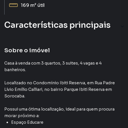
169 m²
útil
Características principais
Churrasqueira
Quadra Tênis
Sobre o imóvel
Quadra Poliesportiva
Casa à venda com 3 quartos, 3 suites, 4 vagas e 4
banheiros.
Aceita Pet
Localizado
no Condomínio
Ibiti Reserva
,
em
Rua Padre
Piscina
Lívio Emílio Calliari
,
no bairro Parque Ibiti Reserva
em
Sorocaba
.
Possui uma ótima localização, ideal para quem procura
morar próximo a:
Espaço Educare