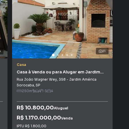
tores treinados e uma central de atendimento
nos.
4
21
Casa
Cas
Casa à Venda ou para Alugar em Jardim
Cas
América
Rua João Wagner Wey
,
358
-
Jardim América
Rua
Sorocaba
,
SP
Sor
250
m²
4
3
4
R$ 10.800,00
Aluguel
R$
R$ 1.170.000,00
IPT
Venda
IPTU
R$ 1.800,00