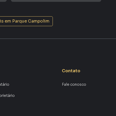
is em
Parque Campolim
Contato
atário
Fale conosco
prietário