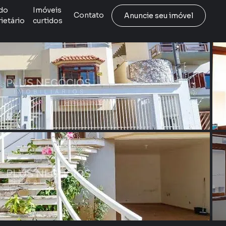
do
Imóveis
Contato
Anuncie seu imóvel
ietário
curtidos