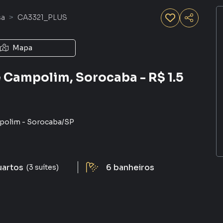
sa
CA3321_PLUS
Mapa
 Campolim, Sorocaba - R$ 1.5
polim
-
Sorocaba
/
SP
uartos
6
banheiros
(3 suítes)