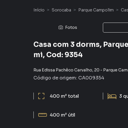
Início
Sorocaba
Parque Campolim
Ca
Fotos
Casa com 3 dorms, Parque
mi, Cod: 9354
Rua Edissa Pachêco Carvalho
,
20
-
Parque Cam
Código de origem:
CA009354
400 m²
total
3
q
400 m²
útil