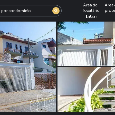
Área do
Área 
locatário
propr
Entrar