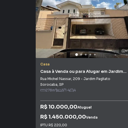
também com um time de programadores, corre
preparada para atender proprietários e inquili
4
Casa
Casa à Venda ou para Alugar em Jardim
Pagliato
Rua Michel Nassar
,
209
-
Jardim Pagliato
Sorocaba
,
SP
278
m²
3
4
4
R$ 10.000,00
Aluguel
R$ 1.450.000,00
Venda
IPTU
R$ 220,00