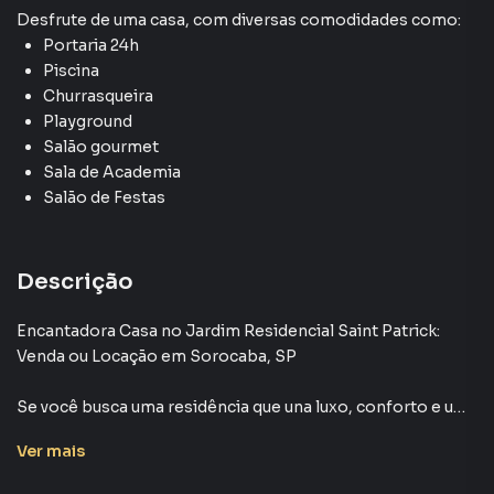
Desfrute de
uma casa
, com diversas comodidades como:
Portaria 24h
Piscina
Churrasqueira
Playground
Salão gourmet
Sala de Academia
Salão de Festas
Descrição
Encantadora Casa no Jardim Residencial Saint Patrick:
Venda ou Locação em Sorocaba, SP
Se você busca uma residência que una luxo, conforto e uma
localização privilegiada, esta é a sua oportunidade.
Ver
mais
Apresentamos uma deslumbrante casa disponível para
venda ou locação no exclusivo Jardim Residencial Saint