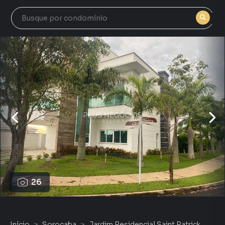
26
Início
Sorocaba
Jardim Residencial Saint Patrick