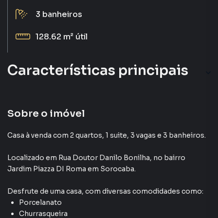
3
banheiros
128.62 m²
útil
Características principais
Porcelanato
Aquecimento Elétrico
Sobre o imóvel
Armário Suíte
Casa à venda com 2 quartos, 1 suite, 3 vagas e 3 banheiros.
Churrasqueira
Localizado
em
Rua Doutor Danilo Bonilha
,
no bairro
Jardim Piazza DI Roma
em Sorocaba
.
Ar-Condicionado
Desfrute de
uma casa
, com diversas comodidades como:
Porcelanato
Churrasqueira