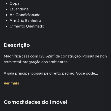
Copa
Lavanderia
Ar-Condicionado
Armário Banheiro
Cimento Queimado
Descrição
Magnífica casa com 128,62m² de construção. Possui design
com total integração aos ambientes.
A sala principal possui pé direito padrão. Você pode
contar com 2 dormitórios sendo uma suíte, todos os
Ver
mais
armários planejados, cozinha equipada e completa e área
de serviço.
Comodidades do imóvel
A área externa possui uma espaço gourmet com
churrasqueira, pia e um banheiro para atendar o espaço.