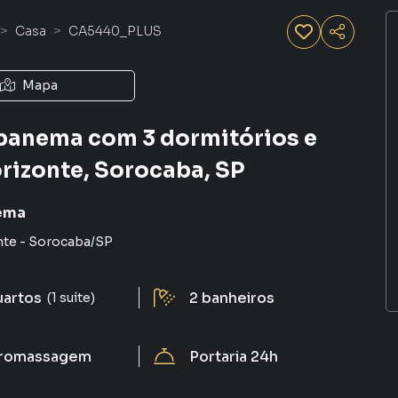
Casa
CA5440_PLUS
Mapa
Ipanema com 3 dormitórios e
rizonte, Sorocaba, SP
nema
nte
-
Sorocaba
/
SP
uartos
2
banheiros
(1 suíte)
dromassagem
Portaria 24h