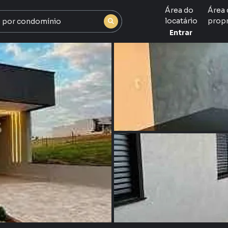
Área do
Área 
locatário
propr
Entrar