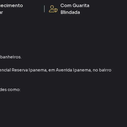
ecimento
Com Guarita
ar
Blindada
2 banheiros.
ncial Reserva Ipanema
,
em
Avenida Ipanema
,
no bairro
ades como: