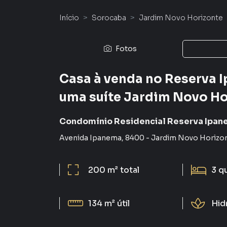
Início
Sorocaba
Jardim Novo Horizonte
Fotos
Casa à venda no Reserva 
uma suíte Jardim Novo Ho
Condomínio Residencial Reserva Ipa
Avenida Ipanema
,
8400
-
Jardim Novo Horizo
200 m²
total
3
q
134 m²
útil
Hi