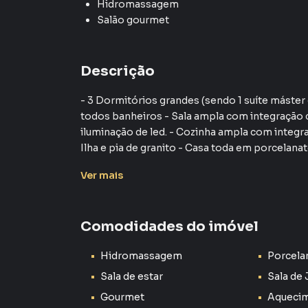
Hidromassagem
Salão gourmet
Descrição
- 3 Dormitórios grandes (sendo 1 suíte máster 
todos banheiros - Sala ampla com integração co
iluminação de led. - Cozinha ampla com integ
Ilha e pia de granito - Casa toda em porcelanat
Garagem pra 2 carros sendo 1 coberto. - facha
Ver
mais
preto linha Suprema - Paisagismo - Aceita fi
sonho. Natureza, ar livre... Tranquilidade se r
Essa casa no Condomínio Reserva Ipanema re
Comodidades do imóvel
grandes, incluindo uma suíte máster com close
esculpida nos banheiros, cozinha com ilha e pi
Hidromassagem
Porcela
muito conforto e elegância.
Sala de estar
Sala de 
A sala ampla com integração com a sala de jant
Gourmet
Aquecim
tornam o ambiente ainda mais sofisticado. A á