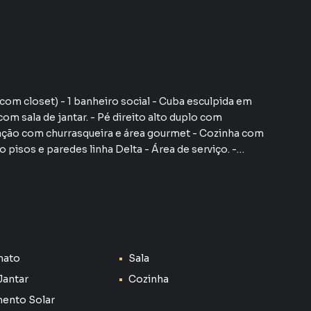
com closet) - 1 banheiro social - Cuba esculpida em
m sala de jantar. - Pé direito alto duplo com
ração com churrasqueira e área gourmet - Cozinha com
o pisos e paredes linha Delta - Área de serviço. -
da toda em iluminação de leds - Esquadrias em alumínio
nanciamento agende sua visita Condomínio belíssimo. Um
esume no Reserva Ipanema.
almente parece um sonho realizado! Com 3 dormitórios
t, e acabamentos de alta qualidade, como cuba
a de granito, e toda a casa em porcelanato, ela oferece
nato
Sala
Jantar
Cozinha
ar e pé direito alto duplo com iluminação de LED
ento Solar
rea gourmet e churrasqueira integradas à cozinha são