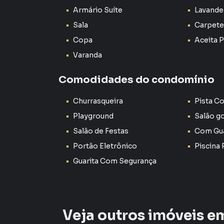
Características do imóvel
Armário Suíte
Lavande
Sala
Carpete
• 3 dormitórios
Copa
Aceita 
• 1 suíte
Varanda
• 2 banheiros
Comodidades do condomínio
• Sala de estar
Churrasqueira
Pista C
Playground
Salão g
• Sala de jantar
Salão de Festas
Com Gua
• Cozinha
Portão Eletrônico
Piscina 
Guarita Com Segurança
• Área gourmet
• Área de serviço
Veja outros imóveis em
• 2 vagas de garagem