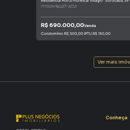
Residencial Horto Florestal Villagio
·
Sorocaba
,
SP
132
m²
3
2
2
• Ambiente familiar
Localização
R$ 690.000,00
Venda
Condomínio
R$ 300,00
·
IPTU
R$ 150,00
O Horto Florestal III está localizado em uma r
Sorocaba, com fácil acesso à Avenida Ipanema, 
A poucos minutos de supermercados, escolas, 
Ver mais imó
combustível e diversos comércios, proporcionan
Condições de negociação
• Aceita financiamento bancário
• Estuda permuta
• Aceita veículos como parte do pagamento
Conheça