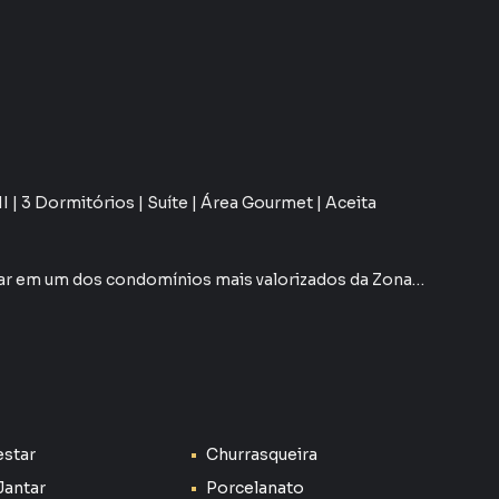
 | 3 Dormitórios | Suíte | Área Gourmet | Aceita
ar em um dos condomínios mais valorizados da Zona
 e excelente localização.
m ambientes amplos e bem distribuídos, ideal para quem
a qualidade de vida.
e sala de jantar integradas, cozinha funcional e uma
estar
Churrasqueira
 e amigos. A garagem comporta 2 veículos.
Jantar
Porcelanato