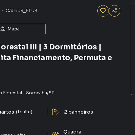
CA5408_PLUS
Mapa
estal III | 3 Dormitórios |
eita Financiamento, Permuta e
 Florestal
-
Sorocaba
/
SP
uartos
2
banheiros
(1 suíte)
Quadra