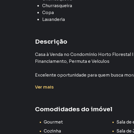
Churrasqueira
Copa
Lavanderia
Descrição
Casa à Venda no Condomínio Horto Florestal III
Financiamento, Permuta e Veículos
Excelente oportunidade para quem busca mor
Norte de Sorocaba, unindo conforto, segurança
Ver
mais
A residência possui um projeto funcional, co
deseja praticidade no dia a dia sem abrir mão d
Comodidades do imóvel
São 3 dormitórios, sendo 1 suíte, sala de estar 
Gourmet
Sala de 
agradável área gourmet para reunir familiares
Cozinha
Sala de 