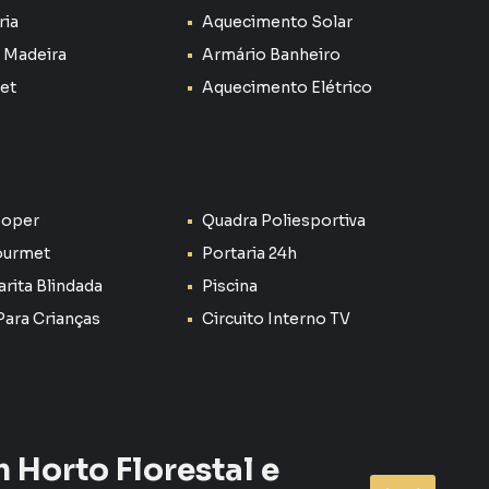
ria
Aquecimento Solar
 Madeira
Armário Banheiro
Pet
Aquecimento Elétrico
ooper
Quadra Poliesportiva
ourmet
Portaria 24h
rita Blindada
Piscina
Para Crianças
Circuito Interno TV
 Horto Florestal e