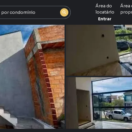
Área do
Área 
locatário
propr
Entrar