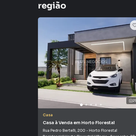
região
Condomínio Horto Florestal III
O condomínio oferece infraestrutura completa d
• Portaria e segurança 24 horas
• Controle de acesso
• Monitoramento por câmeras
• Quadra poliesportiva
• Playground
2
• Quiosque com churrasqueira
Casa
• Espaço gourmet
Casa à Venda em Horto Florestal
Rua Pedro Bertelli
,
200
-
Horto Florestal
• Áreas verdes