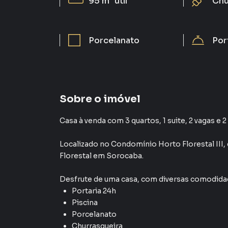
95 m²
útil
Chu
Porcelanato
Por
Sobre o imóvel
Casa à venda com 3 quartos, 1 suite, 2 vagas e 
Localizado
no Condomínio
Horto Florestal III
,
Florestal
em Sorocaba
.
Desfrute de
uma casa
, com diversas comodid
Portaria 24h
Piscina
Porcelanato
Churrasqueira