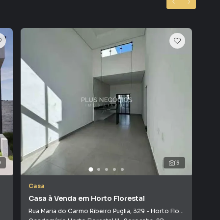
e segurança e lazer para toda a família.
9
19
Casa
Cas
Casa à Venda em Horto Florestal
Cas
Rua Maria do Carmo Ribeiro Puglia
,
329
-
Horto Florestal
Rua