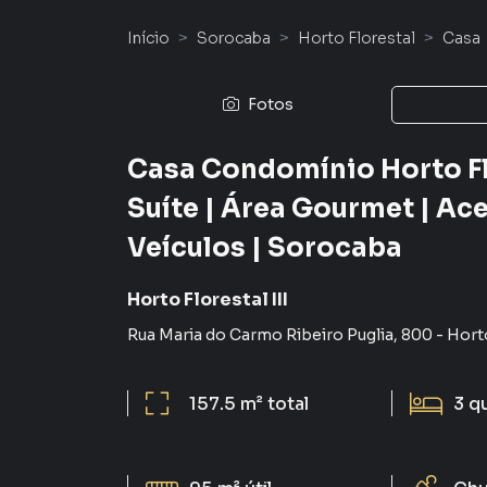
Início
Sorocaba
Horto Florestal
Casa
Fotos
Casa Condomínio Horto Flor
Suíte | Área Gourmet | Ac
Veículos | Sorocaba
Horto Florestal III
Rua Maria do Carmo Ribeiro Puglia
,
800
-
Horto
157.5 m²
total
3
q