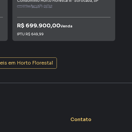
Condomínio Horto Florestal III
·
Sorocaba
,
SP
Resi
117
m²
3
2
2
1
R$ 699.900,00
R$
Venda
IPTU
R$ 649,99
Con
egião de constante valorização na Zona Norte de
Rodovia Castelo Branco e às principais vias da cidade.
farmácias, academias, restaurantes, postos de
veis em
Horto Florestal
do praticidade e qualidade de vida para toda a família.
Contato