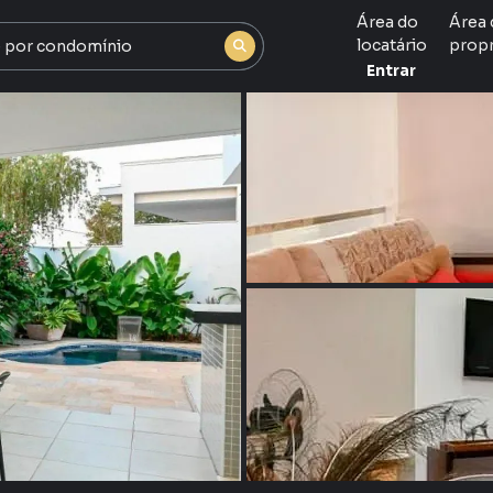
Área do
Área 
locatário
propr
Entrar