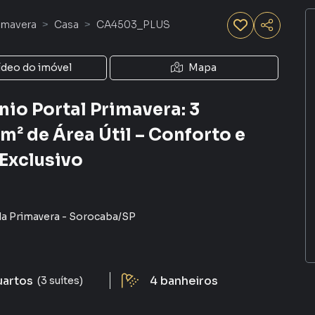
imavera
Casa
CA4503_PLUS
ídeo do imóvel
Mapa
io Portal Primavera: 3
m² de Área Útil – Conforto e
Exclusivo
a Primavera
-
Sorocaba
/
SP
uartos
4
banheiros
(3 suítes)