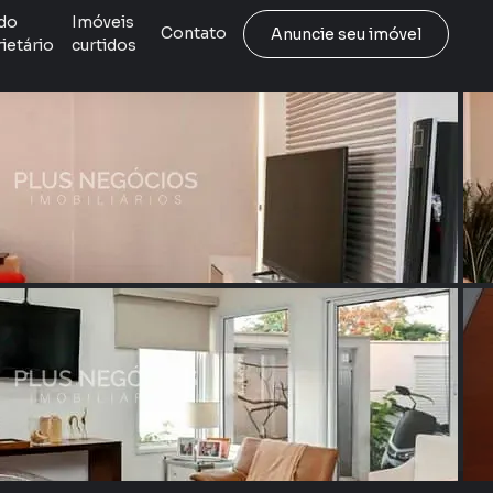
do
Imóveis
Contato
Anuncie seu imóvel
ietário
curtidos