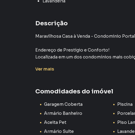
Lavanderia
Descrição
Maravilhosa Casa à Venda - Condominio Porta
Endereço de Prestígio e Conforto!
Localizada em um dos condomínios mais cobiça
oferece o equilíbrio perfeito entre sofistica
Ver
mais
arquitetônico impecável, esta propriedade é i
privilegiada.
Comodidades do imóvel
Características do Imóvel:
3 Dormitórios amplos e bem distribuídos, sen
Garagem Coberta
Piscina
todas com varandas e espaço para armários pl
4 Banheiros, com acabamentos luxuosos, piso 
Armário Banheiro
Porcela
proporcionando praticidade e elegância.
Aceita Pet
Piso La
3 Salas extremamente espaçosas, integradas, 
Armário Suíte
Lavande
excelente iluminação natural, criando ambien