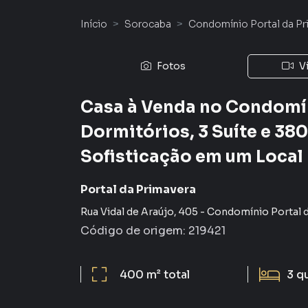
Início
Sorocaba
Condomínio Portal da Pr
Fotos
V
Casa à Venda no Condomín
Dormitórios, 3 Suíte e 380
Sofisticação em um Local 
Portal da Primavera
Rua Vidal de Araújo
,
405
-
Condomínio Portal d
Código de origem:
219421
400 m²
total
3
q