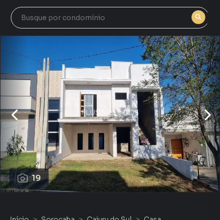
19
Início
Sorocaba
Cajuru do Sul
Casa