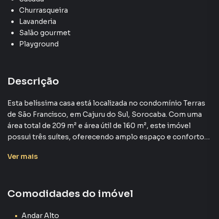
Churrasqueira
Lavanderia
Salão gourmet
Playground
Descrição
Esta belíssima casa está localizada no condomínio Terras
de São Francisco, em Cajuru do Sul, Sorocaba. Com uma
área total de 209 m² e área útil de 160 m², este imóvel
possui três suítes, oferecendo amplo espaço e conforto
para a família. O valor de venda é de R$ 1.100.000,00.
Ver
mais
O condomínio Terras de São Francisco dispõe de diversas
comodidades, como portaria 24 horas, piscina, salão
Comodidades do imóvel
gourmet, playground, churrasqueira, portão eletrônico,
sala de academia, salão de festas e quadra poliesportiva,
proporcionando um estilo de vida completo e privilegiado
Andar Alto