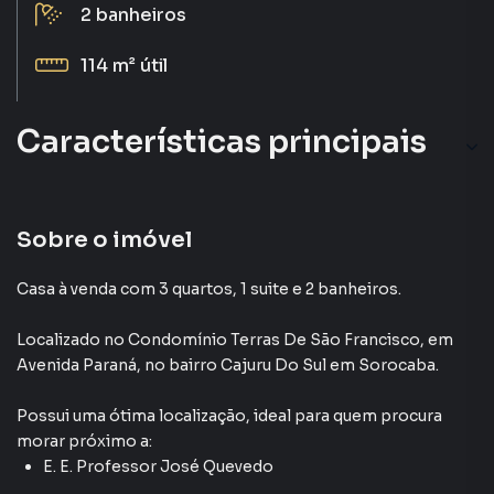
2
banheiros
114 m²
útil
Características principais
Piscina
Salão gourmet
Sobre o imóvel
Churrasqueira
Casa à venda com 3 quartos, 1 suite e 2 banheiros.
Salão de Festas
Localizado
no Condomínio
Terras De São Francisco
,
em
Avenida Paraná
,
no bairro Cajuru Do Sul
em Sorocaba
.
Possui uma ótima localização, ideal para quem procura
morar próximo a:
E. E. Professor José Quevedo