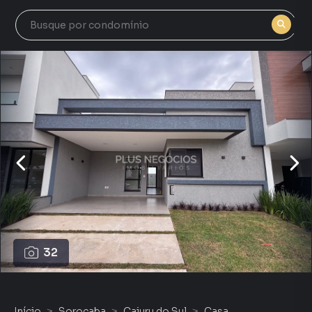
32
Início
Sorocaba
Cajuru do Sul
Casa