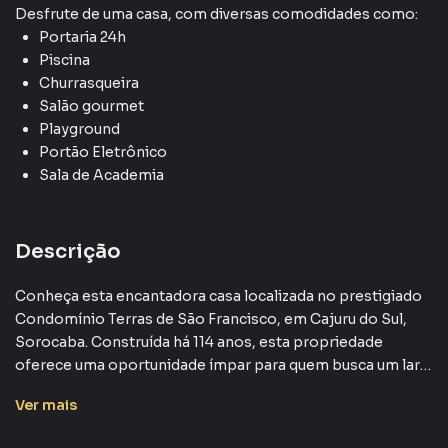
Desfrute de
uma casa
, com diversas comodidades como:
Portaria 24h
Piscina
Churrasqueira
Salão gourmet
Playground
Portão Eletrônico
Sala de Academia
Descrição
Conheça esta encantadora casa localizada no prestigiado
Condomínio Terras de São Francisco, em Cajuru do Sul,
Sorocaba. Construída há 114 anos, esta propriedade
oferece uma oportunidade ímpar para quem busca um lar
com história e charme.
Ver
mais
A casa conta com 178 m² de área total e 114 m² de área útil,