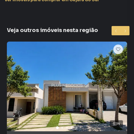
Anuncie seu imóvel! É fácil, rápido e gratuito! A Plus
Negócios Imobiliários é uma imobiliária digital com
imóveis em diversas cidades do Brasil, incluindo Sorocaba.
Veja outros imóveis nesta região
Na Plus Negócios Imobiliários você consegue vender ou
alugar seu imóvel muito mais rápido do que em imobiliárias
tradicionais. Já vendemos e locamos diversos imóveis em
Sorocaba, especialmente em Cajuru do Sul. Isso porque
temos uma equipe de marketing digital focada em produzir
campanhas específicas para Sorocaba, o que aumenta
muito o número de contatos interessados e tendo como
consequência uma maior chance de vender ou alugar seu
imóvel mais rápido. Contamos também com um time de
programadores, corretores treinados e uma central de
atendimento preparada para atender proprietários e
inquilinos.
14