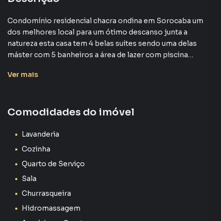
Condomínio residencial chacra ondina em Sorocaba um
dos melhores local para um ótimo descanso junta a
natureza esta casa tem 4 belas suítes sendo uma delas
máster com 5 banheiros a área de lazer com piscina
espaço gourmet maravilhoso e todo o acabamento de
Ver
mais
primeiríssima qualidade venham conhecer não vai se
arrepender do que estamos falando aguardo sua visita com
uma área construída de 300m2
Comodidades do imóvel
Este condomínio realmente parece um refúgio
maravilhoso para quem busca tranquilidade e contato com
a natureza! As quatro suítes, incluindo a máster, devem
Lavanderia
oferecer um conforto incomparável. A área de lazer com
Cozinha
piscina e espaço gourmet deve ser perfeita para
Quarto de Serviço
momentos de diversão e relaxamento com amigos e
Sala
familiares. E com um acabamento de primeiríssima
qualidade, imagino que cada detalhe deve ter sido
Churrasqueira
cuidadosamente pensado.
Hidromassagem