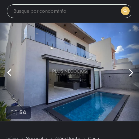
54
Início
Sorocaba
Além Ponte
Casa