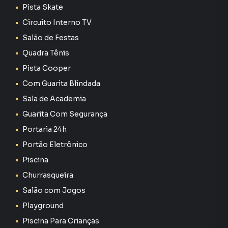
consequência uma maior chance de vender ou alugar seu
Pista Skate
imóvel mais rápido. Contamos também com um time de
Circuito Interno TV
programadores, corretores treinados e uma central de
Salão de Festas
atendimento preparada para atender proprietários e
inquilinos.
Quadra Tênis
Pista Cooper
Com Guarita Blindada
Sala de Academia
Guarita Com Segurança
Portaria 24h
Portão Eletrônico
Piscina
Churrasqueira
Salão com Jogos
Playground
Piscina Para Crianças