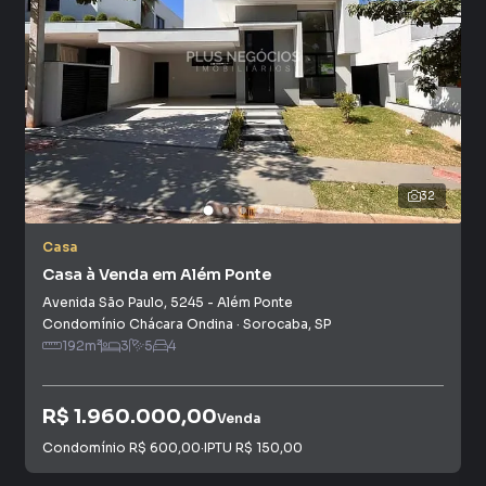
32
Casa
Casa à Venda em Além Ponte
Avenida São Paulo
,
5245
-
Além Ponte
Condomínio Chácara Ondina
·
Sorocaba
,
SP
192
m²
3
5
4
R$ 1.960.000,00
Venda
Condomínio
R$ 600,00
·
IPTU
R$ 150,00