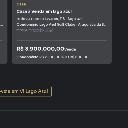
maior chance de vender ou alugar seu imóvel mais
Casa
Cas
gramadores, corretores treinados e uma central de
Casa à Venda em lago azul
Cas
ios e inquilinos.
rodovia raposo tavares
,
113
-
lago azul
Rod
a
,
SP
Condomínio Lago Azul Golf Clube
·
Araçoiaba da Serra
,
SP
Con
450
m²
5
5
2
R$ 3.900.000,00
R$
Venda
Condomínio
R$ 2.100,00
·
IPTU
R$ 500,00
Con
óveis em
Vl Lago Azul