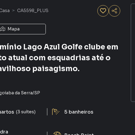
Casa
CA5598_PLUS
Mapa
mínio Lago Azul Golfe clube em
to atual com esquadrias até o
ravilhoso paisagismo.
çoiaba da Serra
/
SP
uartos
5
banheiros
(3 suítes)
dra