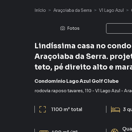
Início
Araçoiaba da Serra
Vl Lago Azul
Fotos
Lindíssima casa no condo
Araçoiaba da Serra. proje
teto, pé direito alto e ma
Condomínio Lago Azul Golf Clube
rodovia raposo tavares
,
110
-
Vl Lago Azul
-
Ara
1100 m²
total
3
q
Qua