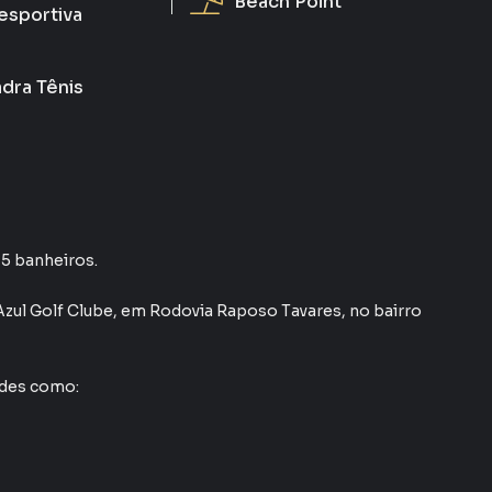
Beach Point
esportiva
dra Tênis
 5 banheiros.
zul Golf Clube
,
em
Rodovia Raposo Tavares
,
no bairro
ades como: