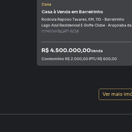
interessados e tendo como consequência uma 
Casa
rápido. Contamos também com um time de pro
Casa à Venda em Barreirinho
atendimento preparada para atender proprietár
Rodovia Raposo Tavares, KM
,
110
-
Barreirinho
Lago Azul Residencial E Golfe Clube
·
Araçoiaba da Serr
400
m²
4
6
6
R$ 4.500.000,00
Venda
Condomínio
R$ 2.000,00
·
IPTU
R$ 600,00
Ver mais im