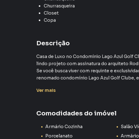
Churrasqueira
Closet
Copa
Descrição
Casa de Luxo no Condomínio Lago Azul Golf C
lindo projeto com assinatura do arquiteto Rodr
Se você busca viver com requinte e exclusivida
renomado condomínio Lago Azul Golf Clube, 
elegância, conforto e sofisticação.
Ver
mais
Características do Imóvel:
Comodidades do imóvel
Terreno de 1.100 m² com paisagismo deslumb
3 dormitórios espaçosos
Armário Cozinha
Salão V
Próximo à entrada do condomínio e ao campo d
Espaços internos amplos e bem projetados
Porcelanato
Armário