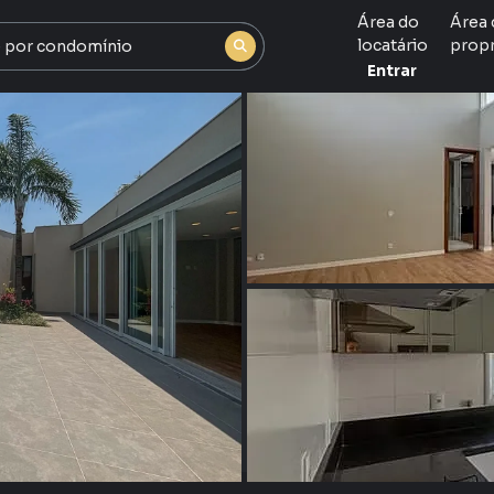
Área do
Área 
locatário
propr
Entrar