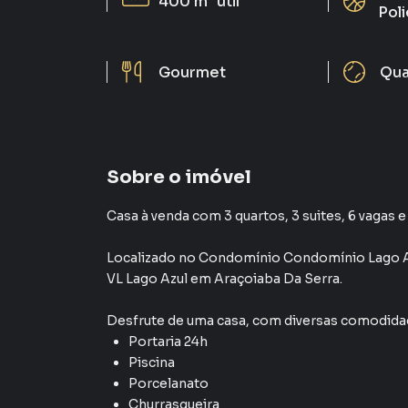
400 m²
útil
Poli
Gourmet
Qua
Sobre o imóvel
Casa à venda com 3 quartos, 3 suites, 6 vagas e
Localizado
no Condomínio
Condomínio Lago A
VL Lago Azul
em Araçoiaba Da Serra
.
Desfrute de
uma casa
, com diversas comodid
Portaria 24h
Piscina
Porcelanato
Churrasqueira