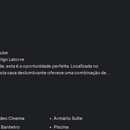
lube
igo Latorre.
de, esta é a oportunidade perfeita. Localizada no
esta casa deslumbrante oferece uma combinação de
rante
ídeo Cinema
Armário Suíte
e golfe oficial
 Banheiro
Piscina