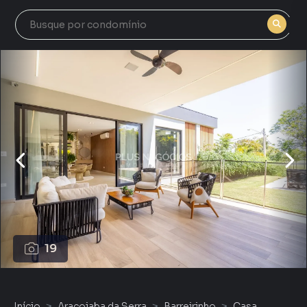
19
Início
Araçoiaba da Serra
Barreirinho
Casa