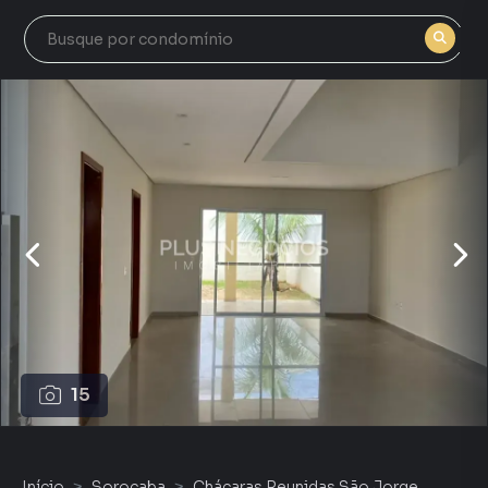
15
Início
Sorocaba
Chácaras Reunidas São Jorge