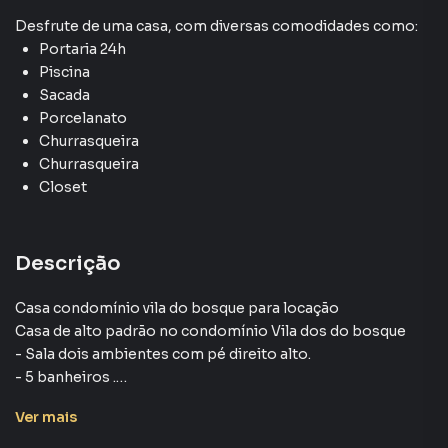
Desfrute de
uma casa
, com diversas comodidades como:
Portaria 24h
Piscina
Sacada
Porcelanato
Churrasqueira
Churrasqueira
Closet
Descrição
Casa condomínio vila do bosque para locação
Casa de alto padrão no condomínio Vila dos do bosque
- Sala dois ambientes com pé direito alto.
- 5 banheiros .
- Lavanderia
Ver
mais
- Cozinha com dispensa
- Churrasqueira