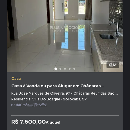
12
Casa
Casa à Venda ou para Alugar em Chácaras
Reunidas São Jorge
Rua José Marques de Oliveira
,
97
-
Chácaras Reunidas São Jorge
Residencial Villa Do Bosque
·
Sorocaba
,
SP
140
m²
2
3
2
R$ 7.500,00
Aluguel