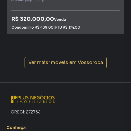
programadores, corretores treinados e uma central de
atendimento preparada para atender proprietários e
inquilinos.
R$ 320.000,00
Venda
Condomínio
R$ 409,00
·
IPTU
R$ 174,00
Ver mais imóveis em
Vossoroca
CRECI:
27276J
Conheça