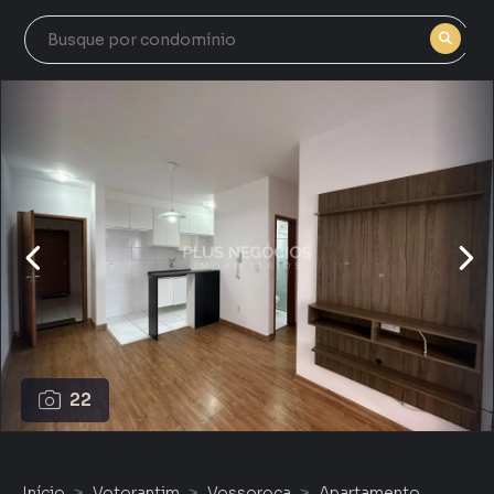
22
Início
Votorantim
Vossoroca
Apartamento