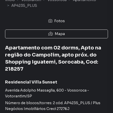
AP4235_PLUS
Fotos
Mapa
Apartamento com 02 dorms, Apto na
região do Campolim, apto próx. do
Shopping Iguatemi, Sorocaba, Cod:
218257
Residencial Villa Sunset
Avenida Adolpho Massaglia
,
600
-
Vossoroca
-
Votorantim
/
SP
Número de blocos/torres:
2
cód.
AP4235_PLUS
/
Plus
Negócios Imobiliários
Creci
27276J