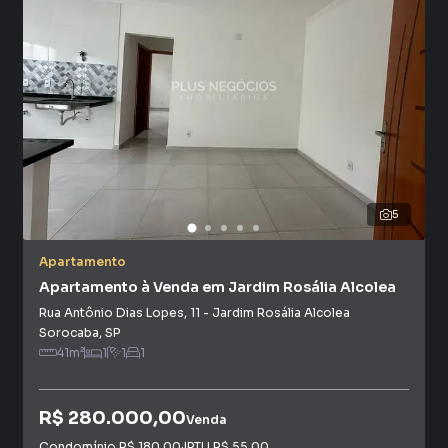
imóveis em diversas cidades do Brasil, incluindo
Votorantim.
Na Plus Negócios Imobiliários você consegue vender ou
alugar seu imóvel muito mais rápido do que em imobiliárias
tradicionais. Já vendemos e locamos diversos imóveis em
Votorantim, especialmente em Jardim Antônio Cassillo.
Isso porque temos uma equipe de marketing digital focada
em produzir campanhas específicas para Votorantim, o
5
que aumenta muito o número de contatos interessados e
tendo como consequência uma maior chance de vender ou
Apartamento
alugar seu imóvel mais rápido. Contamos também com um
Apartamento à Venda em Jardim Rosália Alcolea
time de programadores, corretores treinados e uma
Rua Antônio Dias Lopes
,
11
-
Jardim Rosália Alcolea
central de atendimento preparada para atender
Sorocaba
,
SP
proprietários e inquilinos.
41
m²
1
1
1
R$ 280.000,00
Venda
Condomínio
R$ 180,00
·
IPTU
R$ 55,00