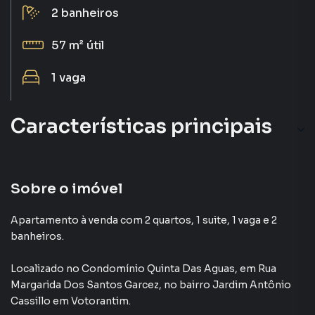
2
banheiros
57 m²
útil
1
vaga
Características principais
Churrasqueira
Armário Cozinha
Sobre o imóvel
Playground
Apartamento à venda com 2 quartos, 1 suite, 1 vaga e 2
banheiros.
Churrasqueira
Localizado
no Condomínio
Quinta Das Aguas
,
em
Rua
Elevador
Margarida Dos Santos Garcez
,
no bairro Jardim Antônio
Cassillo
em Votorantim
.