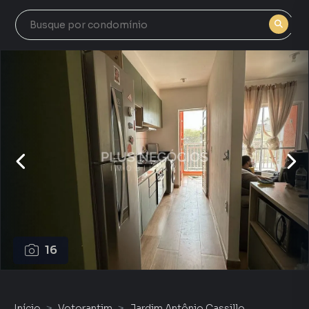
16
Início
Votorantim
Jardim Antônio Cassillo