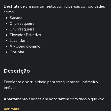
Desfrute de
um apartamento
, com diversas comodidades
como:
Sacada
Churrasqueira
Churrasqueira
Elevador Privativo
Lavanderia
Ar-Condicionado
Cozinha
Descrição
Excelente oportunidade para conquistar seu primeiro
imóvel
Apartamento à venda em Votorantim com tudo o que você
precisa para morar com conforto e praticidade. São 2
Ver
mais
dormitórios, sendo 1 suíte, ambientes bem distribuídos e