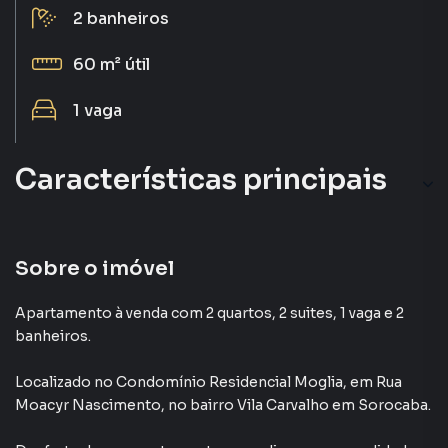
2
banheiros
60 m²
útil
1
vaga
Características principais
Aceita Pet
Varanda
Sobre o imóvel
Elevador
Apartamento à venda com 2 quartos, 2 suites, 1 vaga e 2
banheiros.
Portaria 24h
Localizado
no Condomínio
Residencial Moglia
,
em
Rua
Andar Alto
Moacyr Nascimento
,
no bairro Vila Carvalho
em Sorocaba
.