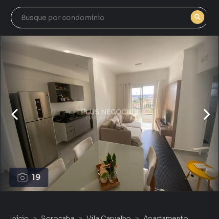
19
Início
Sorocaba
Vila Carvalho
Apartamento