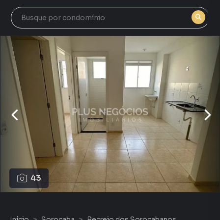
43
Início
Sorocaba
Recreio dos Sorocabanos