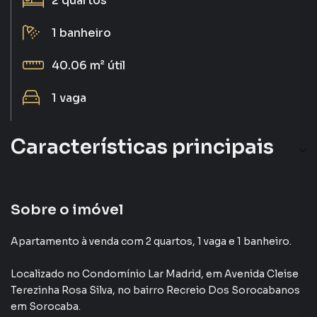
2
quartos
1
banheiro
40.06 m²
útil
1
vaga
Características principais
Portaria 24h
Piscina
Sobre o imóvel
Quadra Poliesportiva
Apartamento à venda com 2 quartos, 1 vaga e 1 banheiro.
Playground
Localizado
no Condomínio
Lar Madrid
,
em
Avenida Cleise
Terezinha Rosa Silva
,
no bairro Recreio Dos Sorocabanos
Salão de Festas
em Sorocaba
.