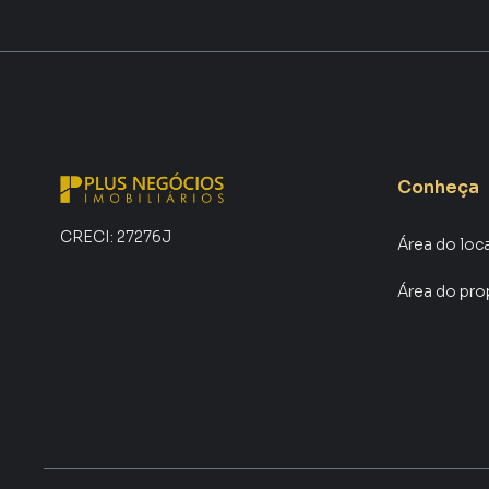
Conheça
CRECI:
27276J
Área do loc
Área do pro