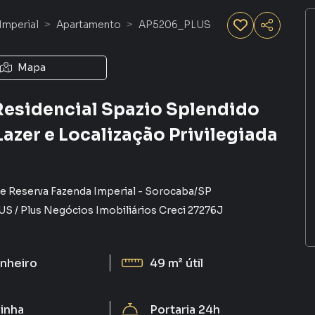
Imperial
Apartamento
AP5206_PLUS
Mapa
esidencial Spazio Splendido
azer e Localização Privilegiada
e Reserva Fazenda Imperial
-
Sorocaba
/
SP
US
/
Plus Negócios Imobiliários
Creci
27276J
nheiro
49 m²
útil
inha
Portaria 24h