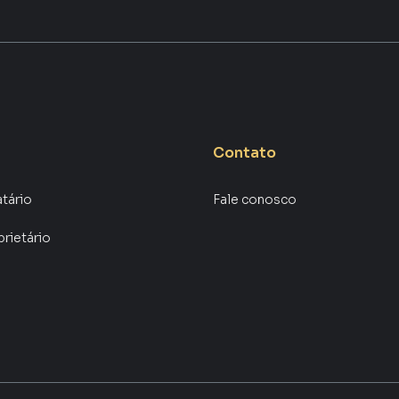
Contato
atário
Fale conosco
prietário