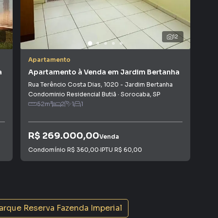
a, o que aumenta muito o número de contatos
maior chance de vender ou alugar seu imóvel mais
gramadores, corretores treinados e uma central de
ios e inquilinos.
3
12
Apartamento
Apa
a
Apartamento à Venda em Jardim Bertanha
Apa
Rua Terêncio Costa Dias
,
1020
-
Jardim Bertanha
Rua
Condominio Residencial Butiã
·
Sorocaba
,
SP
Con
52
m²
2
1
1
R$ 269.000,00
R$
Venda
Condomínio
R$ 360,00
·
IPTU
R$ 60,00
Con
arque Reserva Fazenda Imperial