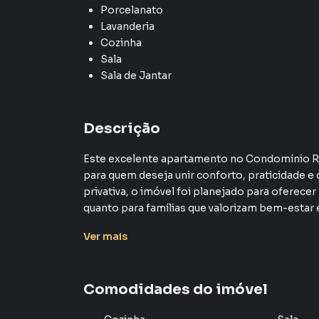
Porcelanato
Lavanderia
Cozinha
Sala
Sala de Jantar
Descrição
Este excelente apartamento no Condomínio Re
para quem deseja unir conforto, praticidade e
privativa, o imóvel foi planejado para oferecer
quanto para famílias que valorizam bem-estar e 
Ver
mais
O apartamento possui 2 dormitórios com armá
aproveitamento de espaço. A sala com dois amb
perfeita para receber visitas ou relaxar após u
Comodidades do imóvel
diferencial que proporciona um ambiente areja
lavanderia com armário, oferece praticidade 