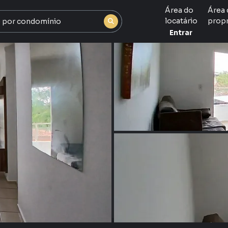
Área do
Área 
locatário
propr
Entrar