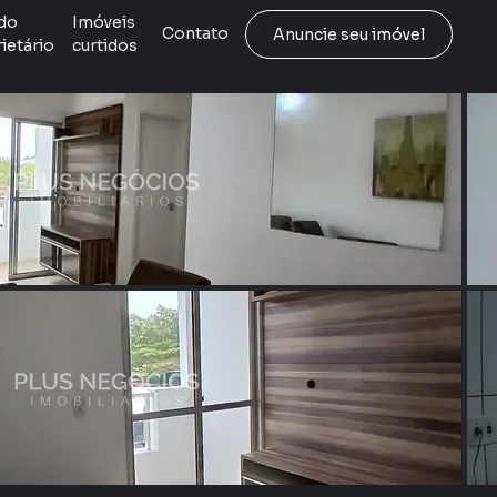
do
Imóveis
Contato
Anuncie seu imóvel
ietário
curtidos