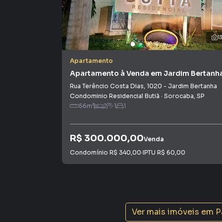
produzir campanhas específicas para Sorocab
interessados e tendo como consequência uma 
rápido. Contamos também com um time de pro
atendimento preparada para atender proprietár
1
Apartamento
Apartamento à Venda em Jardim Bertanh
Rua Terêncio Costa Dias
,
1020
-
Jardim Bertanha
Condominio Residencial Butiã
·
Sorocaba
,
SP
56
m²
2
1
1
R$ 300.000,00
Venda
Condomínio
R$ 340,00
·
IPTU
R$ 60,00
Ver mais imóveis em
P