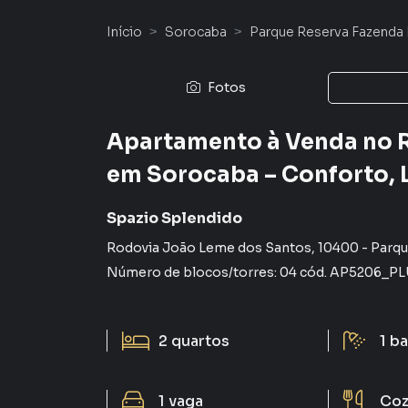
Início
Sorocaba
Parque Reserva Fazenda 
Fotos
Apartamento à Venda no R
em Sorocaba – Conforto, L
Spazio Splendido
Rodovia João Leme dos Santos
,
10400
-
Parqu
Número de blocos/torres:
04
cód.
AP5206_PL
2
quartos
1
ba
1
vaga
Coz