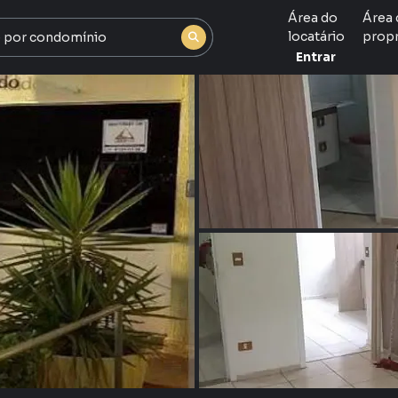
Área do
Área 
locatário
propr
Entrar