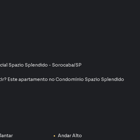
ial Spazio Splendido - Sorocaba/SP
stir? Este apartamento no Condomínio Spazio Splendido
igos;
Jantar
Andar Alto
m planejado.