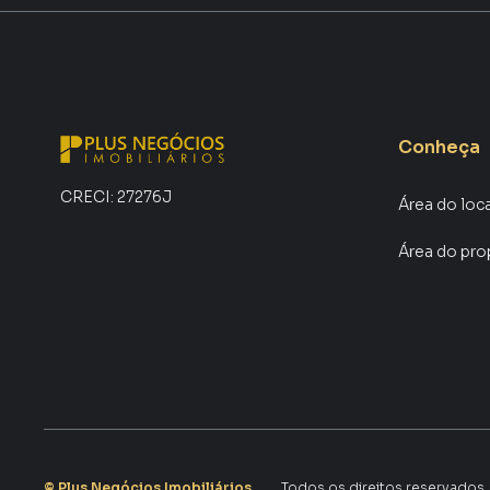
Conheça
CRECI:
27276J
Área do loc
Área do pro
©
Plus Negócios Imobiliários
.
Todos os direitos reservados.