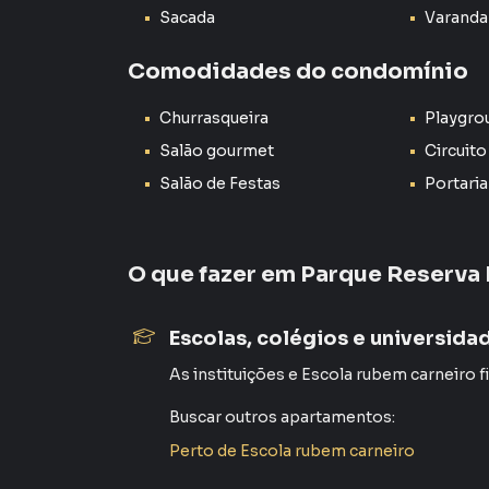
Localização Estratégica
Sacada
Varanda
Situado próximo ao Campolim , uma das regiõ
fácil acesso a importantes centros comerciais
Comodidades do condomínio
farmácias e o Shopping Iguatemi Esplanada . 
Tavares , facilitando sua mobilidade.
Churrasqueira
Playgro
Salão gourmet
Circuito
Estrutura de Lazer Completa
Salão de Festas
Portaria
O Condomínio Spazio Splendido possui uma inf
a família, incluindo:
Piscina para relaxar nos dias quentes;
O que fazer em
Parque Reserva 
Salão de festas , ideal para comemorações;
Campinho de futebol para lazer e esportes;
Escolas, colégios e universida
Playground , garantindo diversão para as crianç
Não perca esta oportunidade de viver com con
As instituições
e
Escola rubem carneiro
f
de Sorocaba!
Buscar outros
apartamentos
:
Entre em contato agora e agende sua visita. E
Perto de
Escola rubem carneiro