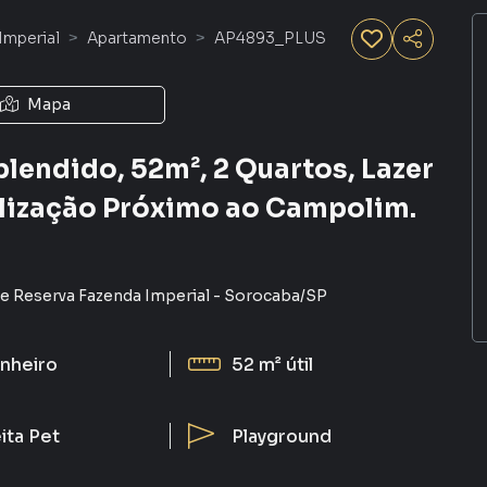
Imperial
Apartamento
AP4893_PLUS
Mapa
lendido, 52m², 2 Quartos, Lazer
lização Próximo ao Campolim.
e Reserva Fazenda Imperial
-
Sorocaba
/
SP
nheiro
52 m²
útil
ita Pet
Playground