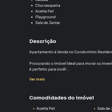
Churrasqueira
Aceita Pet
Playground
Sala de Jantar
Descrição
Apartamento à Venda no Condomínio Residenc
Procurando o imóvel ideal para morar ou inve
é perfeito para você!
Ver
mais
Com 52m² , o apartamento conta com:
2 dormitórios confortáveis;
Comodidades do imóvel
Sala ampla , perfeita para receber família e am
Cozinha com gabinete , prática e funcional;
Aceita Pet
Sala de 
Banheiro social com gabinete , moderno e be