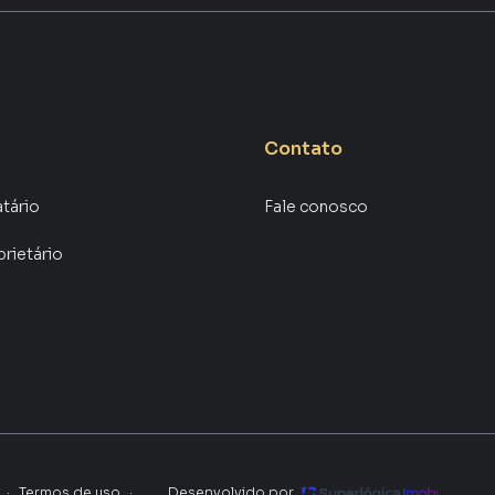
Contato
atário
Fale conosco
prietário
·
Termos de uso
·
Desenvolvido por