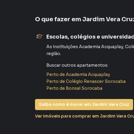
Apartamento para Venda em região valorizada 
encontrou o que procurava ou deseja mais i
O que fazer em
Jardim Vera Cru
contato com nossa equipe.
Escolas, colégios e universida
A Plus Negócios Imobiliários tem mais opções
sobrados, terrenos, lojas e barracões para 
As instituições
Academia Acquaplay
,
Col
construção ou lançamentos na planta em Jardi
região.
encontra milhares de ofertas para encontrar o
Buscar outros
apartamentos
:
Negocie seu imóvel de forma totalmente onlin
Perto de
Academia Acquaplay
Imobiliários você consegue comprar ou alug
Perto de
Colégio Renascer Sorocaba
e com a praticidade de fazer tudo online, di
Perto de
Bonsai Sorocaba
soluções inovadoras para simplificar a relaçã
mercado imobiliário.
Saiba como é morar em
Jardim Vera Cruz
Anuncie seu imóvel! É fácil, rápido e gratuito! 
Ver imóveis
para comprar em Jardim Vera Cr
com imóveis em diversas cidades do Brasil, in
Na Plus Negócios Imobiliários você consegue 