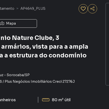
rtamento
AP4649_PLUS
Mapa
io Nature Clube, 3
 armários, vista para a ampla
da a estrutura do condomínio
uz
-
Sorocaba
/
SP
S
/
Plus Negócios Imobiliários
Creci
27276J
anheiros
80 m²
útil