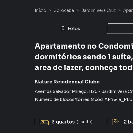
Início
Sorocaba
Jardim Vera Cruz
Apa
Fotos
Apartamento no Condomin
dormitórios sendo 1 suíte,
area de lazer, conheça to
Nature Residencial Clube
Avenida Salvador Milego
,
1120
-
Jardim Vera Cr
Número de blocos/torres:
8
cód.
AP4649_PLU
3
quartos
2
b
(1 suíte)