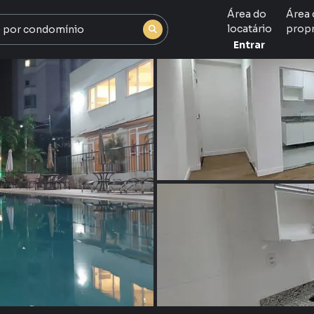
Área do
Área 
locatário
propr
Entrar