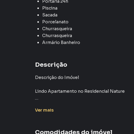
Portaria 24h
Piscina
Sacada
Porcelanato
Churrasqueira
Churrasqueira
Armário Banheiro
Descrição
Descrição do Imóvel
Lindo Apartamento no Residencial Nature
Este encantador apartamento de 80m² no Resid
Ver
mais
conforto e qualidade de vida. Com uma excelent
- 3 dormitórios, sendo 1 suíte
Comodidades do imóvel
- Varanda gourmet para momentos especiais c