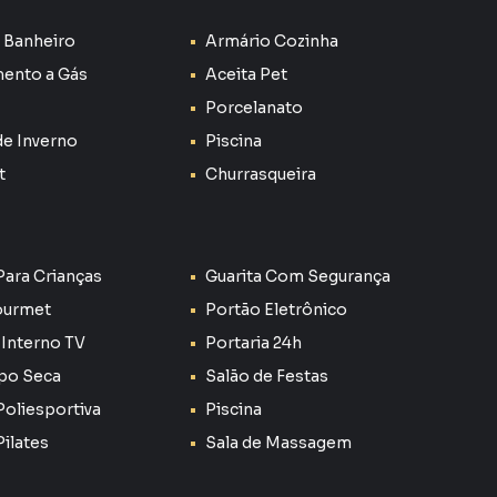
ara atender todas as suas necessidades culinárias
 Banheiro
Armário Cozinha
rutar de momentos de lazer
ento a Gás
Aceita Pet
Porcelanato
strutura de lazer e conveniência invejável, incluindo:
de Inverno
Piscina
ias quentes
t
Churrasqueira
esportes
a
rem com segurança
etenimento
Para Crianças
Guarita Com Segurança
ourmet
Portão Eletrônico
ações e eventos
 Interno TV
Portaria 24h
os com amigos e familiares
ipo Seca
Salão de Festas
Poliesportiva
Piscina
onforto, praticidade e uma localização privilegiada.
Pilates
Sala de Massagem
cial Nature!