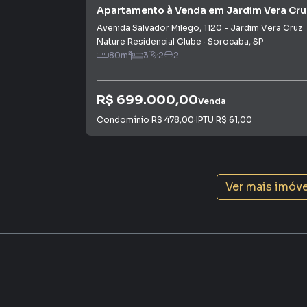
Apartamento à Venda em Jardim Vera Cru
Avenida Salvador Milego
,
1120
-
Jardim Vera Cruz
Nature Residencial Clube
·
Sorocaba
,
SP
80
m²
3
2
2
R$ 699.000,00
Venda
Condomínio
R$ 478,00
·
IPTU
R$ 61,00
Ver mais imóv