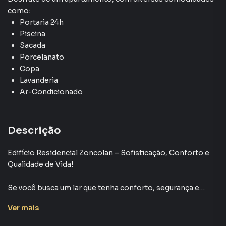
como:
Portaria 24h
Piscina
Sacada
Porcelanato
Copa
Lavanderia
Ar-Condicionado
Descrição
Edifício Residencial Zoncolan – Sofisticação, Conforto e
Qualidade de Vida!
Se você busca um lar que tenha conforto, segurança e
excelente localização , o **EdEdifício Residencial
Ver
mais
Zoncolan é