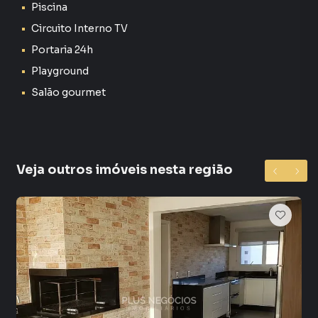
Piscina
Comércio, escolas, restaurantes e serviços a poucos
Circuito Interno TV
minutos
Portaria 24h
Playground
Ideal para famílias que valorizam qualidade de vida,
Salão gourmet
segurança e bem-estar
Um imóvel completo, pronto para morar, com
acabamento impecável, localização estratégica e todos os
diferenciais que fazem a diferença no dia a dia. Perfeito
Veja outros imóveis nesta região
para quem busca exclusividade ou para quem deseja
investir em uma das regiões mais valorizadas de Sorocaba.
Agende sua visita agora mesmo e venha se encantar
pessoalmente com esse imóvel único no Portal da Colina.
Apartamento para Venda em região valorizada do bairro
Jardim Judith, em Sorocaba. Não encontrou o que