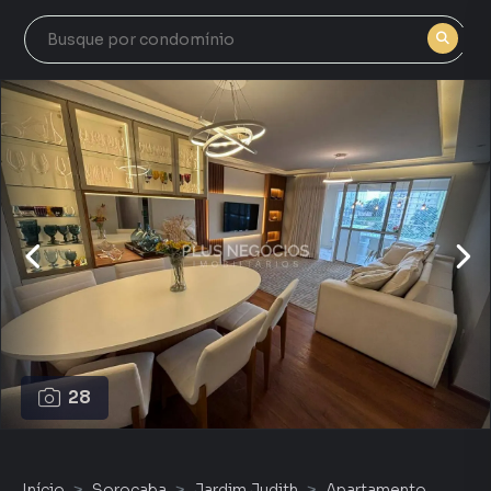
28
Início
Sorocaba
Jardim Judith
Apartamento