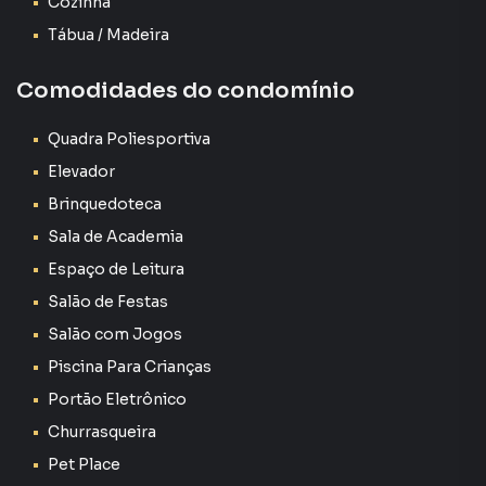
Cozinha
Playground e brinquedoteca
Tábua / Madeira
Churrasqueira e forno a lenha
Comodidades do condomínio
Salão de festas
Quadra Poliesportiva
Quadra poliesportiva
Elevador
Gás encanado
Brinquedoteca
Sala de Academia
Elevador e acessibilidade
Espaço de Leitura
Salão de Festas
Portaria 24 horas
Salão com Jogos
Portal da Colina – Um dos melhores bairros de Sorocaba
Piscina Para Crianças
Bairro com o metro quadrado mais valorizado da cidade
Portão Eletrônico
Próximo aos parques Campolim e Kasato Maru
Churrasqueira
Pet Place
Ruas tranquilas, arborizadas e com baixo fluxo de veículos