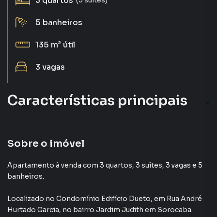
3
quartos
5
banheiros
135 m²
útil
3
vagas
Características principais
Aceita Pet
Andar Alto
Sobre o imóvel
Ar-Condicionado
Apartamento à venda com 3 quartos, 3 suites, 3 vagas e 5
banheiros.
Churrasqueira
Localizado
no Condomínio
Edifício Dueto
,
em
Rua André
Portaria 24h
Hurtado Garcia
,
no bairro Jardim Judith
em Sorocaba
.