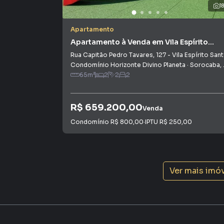
em Jardim Europa. Isso porque temos uma equ
1
específicas para Sorocaba, o que aumenta mu
consequência uma maior chance de vender ou
Apartamento
um time de programadores, corretores treina
Apartamento à Venda em Vila Espírito
atender proprietários e inquilinos.
Santo
Rua Capitão Pedro Tavares
,
127
-
Vila Espírito San
Condomínio Horizonte Divino Planeta
·
Sorocaba
,
65
m²
2
2
2
R$ 659.200,00
Venda
Condomínio
R$ 800,00
·
IPTU
R$ 250,00
Ver mais imó