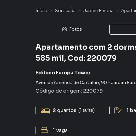
Início
Sorocaba
Jardim Europa
Apart
Fotos
Apartamento com 2 dorms,
585 mil, Cod: 220079
Edificio Europa Tower
Avenida Américo de Carvalho
,
90
-
Jardim Eur
Código de origem:
220079
2
quartos
1
ba
(1 suíte)
1
vaga