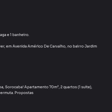
aga e 1 banheiro.
wer
,
em
Avenida Américo De Carvalho
,
no bairro Jardim
pa, Sorocaba! Apartamento 70m², 2 quartos (1 suíte),
permuta. Propostas
 do bairro Jardim Europa, em Sorocaba. Não encontrou