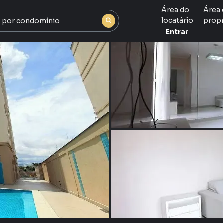
Área do
Área 
locatário
propr
Entrar