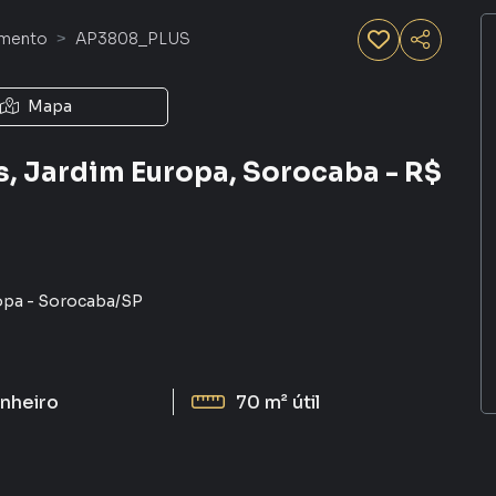
amento
AP3808_PLUS
Mapa
 Jardim Europa, Sorocaba - R$
opa
-
Sorocaba
/
SP
nheiro
70 m²
útil