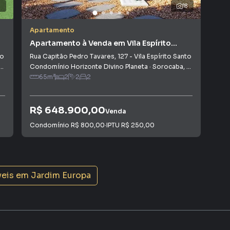
ipe de marketing digital focada em produzir campanhas
8
18
ito o número de contatos interessados e tendo como
 alugar seu imóvel mais rápido. Contamos também com
Apartamento
Apa
dos e uma central de atendimento preparada para
Apartamento à Venda em Vila Espírito
Apa
Santo
to
Rua Capitão Pedro Tavares
,
127
-
Vila Espírito Santo
Ave
SP
Condomínio Horizonte Divino Planeta
·
Sorocaba
,
SP
Edif
65
m²
2
2
2
R$ 648.900,00
R$
Venda
Condomínio
R$ 800,00
·
IPTU
R$ 250,00
Con
veis em
Jardim Europa