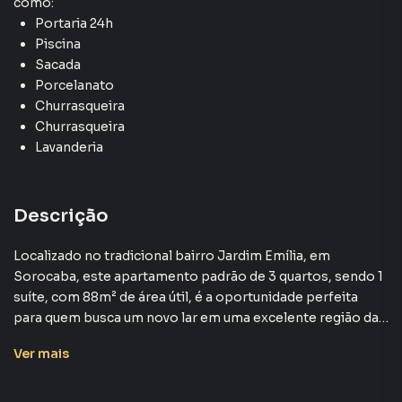
como:
Portaria 24h
Piscina
Sacada
Porcelanato
Churrasqueira
Churrasqueira
Lavanderia
Descrição
Localizado no tradicional bairro Jardim Emília, em
Sorocaba, este apartamento padrão de 3 quartos, sendo 1
suíte, com 88m² de área útil, é a oportunidade perfeita
para quem busca um novo lar em uma excelente região da
cidade.
Ver
mais
O imóvel, que se encontra desocupado, oferece amplos
ambientes, com destaque para a sala espaçosa e a cozinha