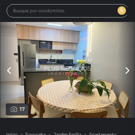
17
Início
Sorocaba
Jardim Emília
Apartamento