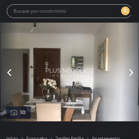
10
Início
Sorocaba
Jardim Emília
Apartamento