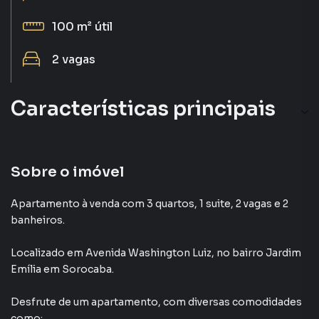
100 m²
útil
2
vagas
Características principais
Sala
Porcelanato
Sobre o imóvel
Varanda
Apartamento à venda com 3 quartos, 1 suite, 2 vagas e 2
banheiros.
Aceita Pet
Localizado
em
Avenida Washington Luiz
,
no bairro Jardim
Cozinha
Emília
em Sorocaba
.
Desfrute de
um apartamento
, com diversas comodidades
como: