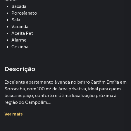
Sacada
Porcelanato
Sala
Varanda
Aceita Pet
Alarme
Cozinha
Descrição
Excelente apartamento à venda no bairro Jardim Emília em
Sorocaba, com 100 m² de área privativa, ideal para quem
busca espaço, conforto e ótima localização próxima à
região do Campolim.
Ver
mais
O imóvel possui ambientes amplos e bem distribuídos,
oferecendo praticidade e qualidade de vida para toda a
família.