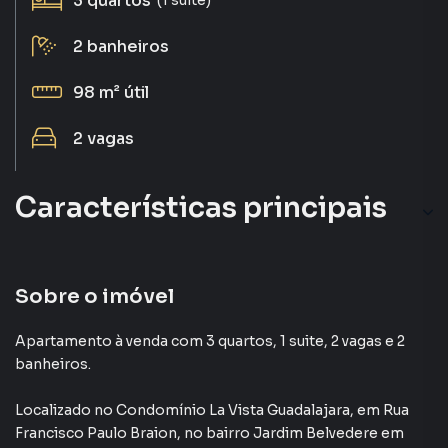
3
quartos
2
banheiros
98 m²
útil
2
vagas
Características principais
Aceita Pet
Portaria 24h
Sobre o imóvel
Churrasqueira
Apartamento à venda com 3 quartos, 1 suite, 2 vagas e 2
banheiros.
Andar Alto
Localizado
no Condomínio
La Vista Guadalajara
,
em
Rua
Ar-Condicionado
Francisco Paulo Braion
,
no bairro Jardim Belvedere
em