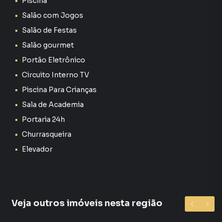
Piscina
Berço
Salão com Jogos
Cômoda
Salão de Festas
Salão gourmet
Poltrona
Portão Eletrônico
Cadeiras
Circuito Interno TV
Piscina Para Crianças
Infraestrutura do Condomínio La Vista Guadalajara:
O condomínio oferece lazer completo e segurança 24
Sala de Academia
horas, incluindo:
Portaria 24h
Churrasqueira
Piscina adulto e infantil
Elevador
Academia equipada
Área kids
Veja outros imóveis nesta região
Salão de festas