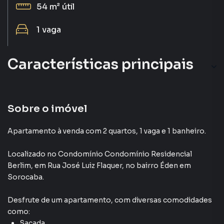
54 m²
útil
1
vaga
Características principais
Armário Cozinha
Armário Banheiro
Sobre o imóvel
Armário no Quarto
Apartamento à venda com 2 quartos, 1 vaga e 1 banheiro.
Lavanderia
Localizado
no Condomínio
Condomínio Residencial
Berlim
,
em
Rua José Luiz Flaquer
,
no bairro Éden
em
Sacada
Sorocaba
.
Desfrute de
um apartamento
, com diversas comodidades
como:
Sacada