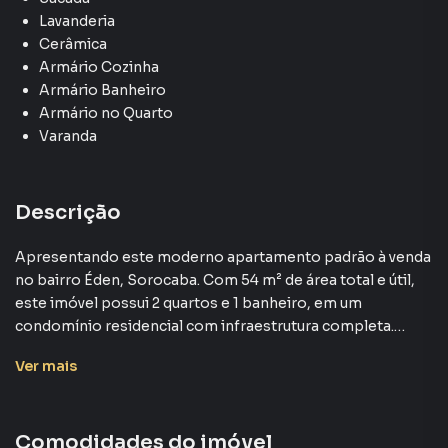
Lavanderia
Cerâmica
Armário Cozinha
Armário Banheiro
Armário no Quarto
Varanda
Descrição
Apresentando este moderno apartamento padrão à venda
no bairro Éden, Sorocaba. Com 54 m² de área total e útil,
este imóvel possui 2 quartos e 1 banheiro, em um
condomínio residencial com infraestrutura completa.
Ver
mais
A unidade está desocupada, pronta para receber seus
novos moradores. A planta bem distribuída aproveita o
espaço de forma eficiente, proporcionando amplos
Comodidades do imóvel
cômodos e ótima iluminação natural. A cozinha é espaçosa