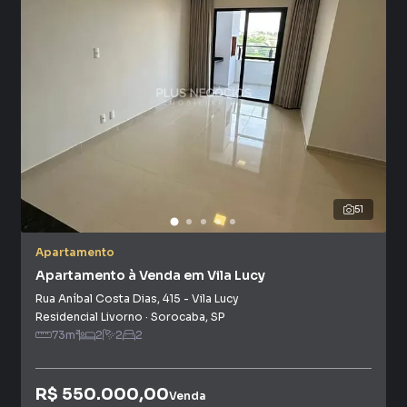
atendimento preparada para atender proprietários e
inquilinos.
51
Apartamento
Apartamento à Venda em Vila Lucy
Rua Aníbal Costa Dias
,
415
-
Vila Lucy
Residencial Livorno
·
Sorocaba
,
SP
73
m²
2
2
2
R$ 550.000,00
Venda