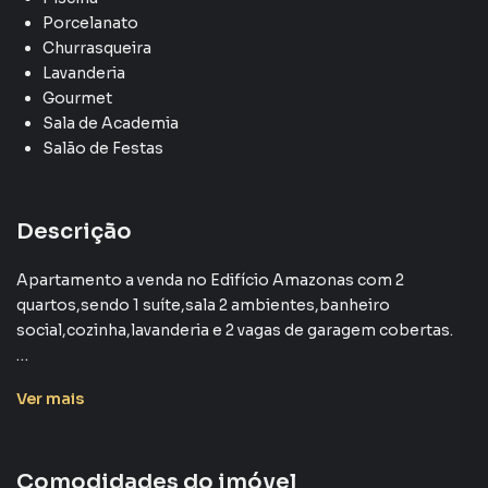
Porcelanato
Churrasqueira
Lavanderia
Gourmet
Sala de Academia
Salão de Festas
Descrição
Apartamento a venda no Edifício Amazonas com 2
quartos,sendo 1 suíte,sala 2 ambientes,banheiro
social,cozinha,lavanderia e 2 vagas de garagem cobertas.
O condomínio conta com portaria presencial e
Ver
mais
remota,piscina,academia,salão de festas,espaço gourmet.
Está localizado na região Central,próximo a Avenida
General Carneiro,Afonso Vergueiro,com fácil acesso ao
Comodidades do imóvel
Centro e a Rodovia Raposo Tavares.A região possui todas