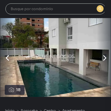
18
Início
Sorocaba
Centro
Apartamento