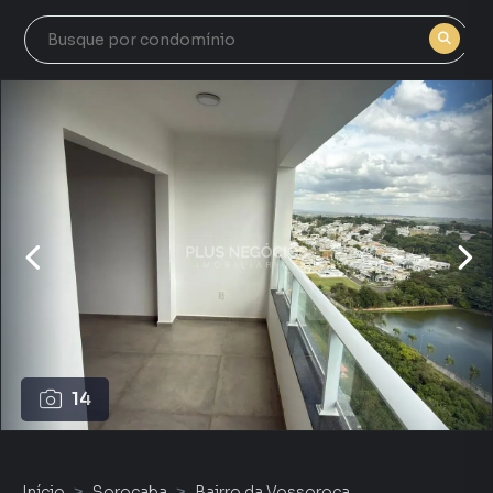
14
Início
Sorocaba
Bairro da Vossoroca