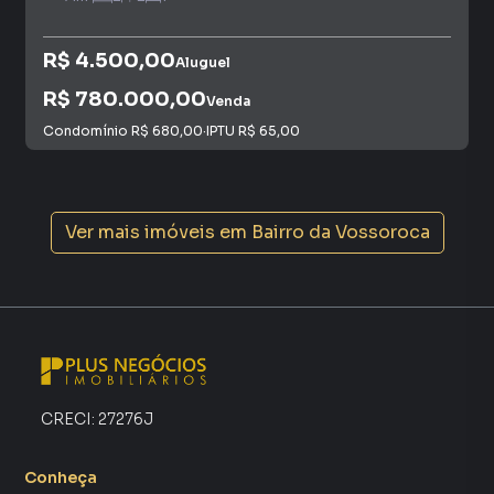
tendo como consequência uma maior chance de vender ou
alugar seu imóvel mais rápido. Contamos também com um
time de programadores, corretores treinados e uma
R$ 4.500,00
Aluguel
central de atendimento preparada para atender
R$ 780.000,00
Venda
proprietários e inquilinos.
Condomínio
R$ 680,00
·
IPTU
R$ 65,00
Ver mais imóveis em
Bairro da Vossoroca
CRECI:
27276J
Conheça