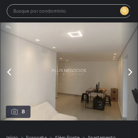
8
Início
Sorocaba
Além Ponte
Apartamento