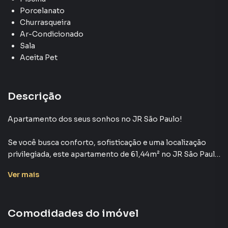
Porcelanato
Churrasqueira
Ar-Condicionado
Sala
Aceita Pet
Descrição
Apartamento dos seus sonhos no JR São Paulo!
Se você busca conforto, sofisticação e uma localização
privilegiada, este apartamento de 61,44m² no JR São Paulo
é a escolha perfeita para você e sua família!
Ver
mais
Destaques do Imóvel:
✅ Área privativa de 61,44m² bem distribuída, garantindo
Comodidades do imóvel
ambientes amplos e funcionais.
✅ 2 dormitórios espaçosos, ideais para proporcionar