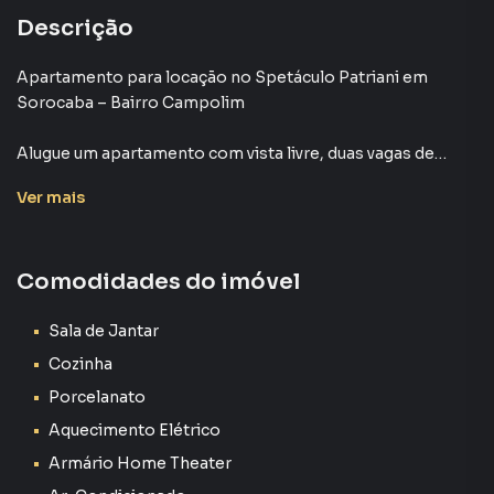
Descrição
Apartamento para locação no Spetáculo Patriani em
Sorocaba – Bairro Campolim
Alugue um apartamento com vista livre, duas vagas de
garagem e lazer completo no melhor bairro de Sorocaba
Ver
mais
Se você está procurando um apartamento para alugar em
Sorocaba, no bairro Campolim, o Spetáculo Patriani
Comodidades do imóvel
oferece uma excelente oportunidade. Localizado em uma
região nobre da cidade, este apartamento no 5º andar
possui 52 m² de área privativa, com vista livre, ótima
Sala de Jantar
iluminação natural e acabamento moderno.
Cozinha
Porcelanato
Características do imóvel:
Aquecimento Elétrico
52 m² de área privativa
Armário Home Theater