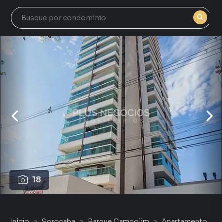
18
Início
Sorocaba
Parque Campolim
Apartamento