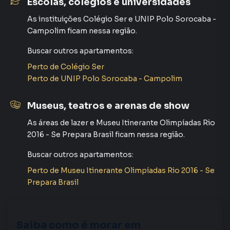
Escolas, colégios e universidades
Região com escolas, farmácias, supermercados,
As instituições
Colégio Ser
e
UNIP Polo Sorocaba -
academias e centros comerciais
Campolim
ficam nessa região.
Buscar outros
apartamentos
:
Bairro com alto índice de valorização imobiliária
Perto de
Colégio Ser
Valores:
Perto de
UNIP Polo Sorocaba - Campolim
Aluguel: R$ 2.800,00
Museus, teatros e arenas de show
As áreas de lazer
e
Museu Itinerante Olimpíadas Rio
Condomínio: R$ 540,00
2016 - Se Prepara Brasil
ficam nessa região.
IPTU: R$ 60,00
Buscar outros
apartamentos
:
Pacote total: R$ 3.200,00
Perto de
Museu Itinerante Olimpíadas Rio 2016 - Se
Prepara Brasil
Agende sua visita e venha conhecer este apartamento para
locação no Campolim, uma das melhores regiões para se
viver em Sorocaba.
Saiba como é morar em