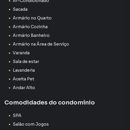
Ar-Condicionado
1 dormitório com armário planejado
Sacada
Cozinha equipada com armários
Armário no Quarto
Armário Cozinha
Banheiro com gabinete e box
Armário Banheiro
Varanda com fechamento em vidro e armário
Armário na Área de Serviço
Varanda
Ar-condicionado instalado
Sala de estar
Lavanderia
Aquecimento de água a gás
Aceita Pet
Pintura nova
Andar Alto
2 vagas de garagem cobertas com depósito privativo
Comodidades do condomínio
Torre única com elevador
SPA
Condomínio com infraestrutura de lazer completa:
Salão com Jogos