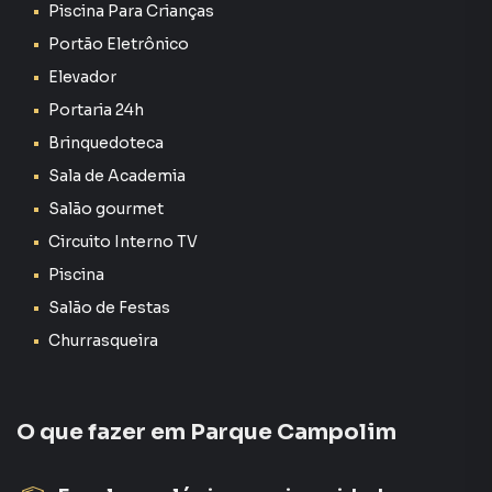
Piscina Para Crianças
Piscina com aquecimento solar
Portão Eletrônico
Elevador
Churrasqueiras e salão de festas
Portaria 24h
Academia equipada
Brinquedoteca
Sala de Academia
Salão de jogos e brinquedoteca
Salão gourmet
Hidromassagem
Circuito Interno TV
Piscina
Espaço pet
Salão de Festas
Segurança 24 horas
Churrasqueira
Localização privilegiada no Campolim – Sorocaba/SP:
O que fazer em
Parque Campolim
Próximo ao Shopping Iguatemi Esplanada
Facilidade de acesso à Rodovia Raposo Tavares