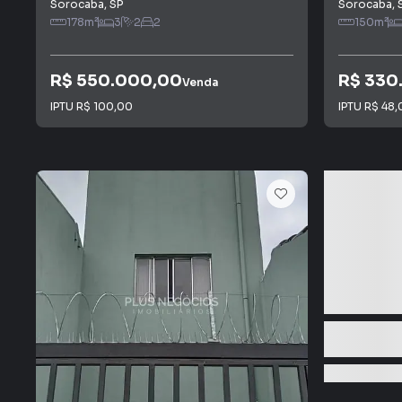
Sorocaba
,
SP
Sorocaba
,
178
m²
3
2
2
150
m²
R$ 550.000,00
R$ 330
Venda
IPTU
R$ 100,00
IPTU
R$ 48,