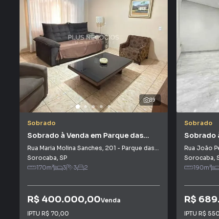
39
Sobrado
Sobrado
Sobrado à Venda em Parque das
Sobrado 
Laranjeiras
Residenci
Rua Maria Molina Sanches
,
201
-
Parque das Laranjeiras
Rua João P
Sorocaba
,
SP
Sorocaba
,
170
m²
3
3
2
190
m²
R$ 400.000,00
R$ 689
Venda
IPTU
R$ 70,00
IPTU
R$ 55