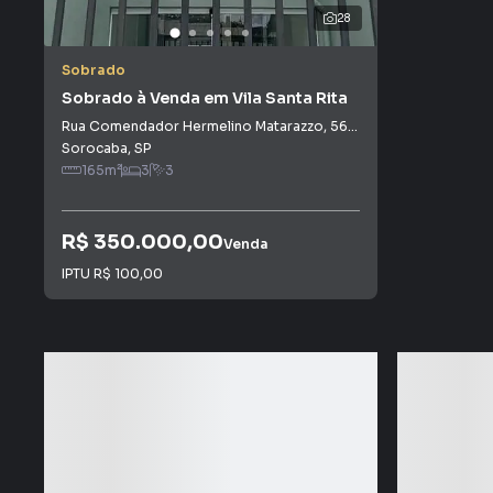
28
Sobrado
Sobrado à Venda em Vila Santa Rita
Rua Comendador Hermelino Matarazzo
,
566
-
Vila Santa Rita
Sorocaba
,
SP
165
m²
3
3
R$ 350.000,00
Venda
IPTU
R$ 100,00