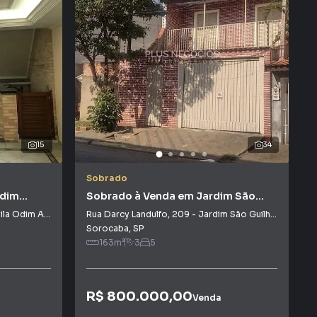
15
34
Sobrado
Odim
Sobrado à Venda em Jardim São
Guilherme
ila Odim Antão
Rua Darcy Landulfo
,
209
-
Jardim São Guilherme
Sorocaba
,
SP
163
m²
3
5
R$ 800.000,00
Venda