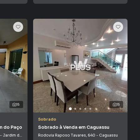
15
15
Sobrado
m do Paço
Sobrado à Venda em Caguassu
-
Jardim do Paço
Rodovia Raposo Tavares
,
640
-
Caguassu