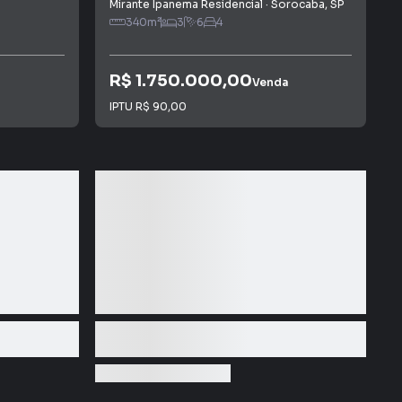
Mirante Ipanema Residencial
·
Sorocaba
,
SP
340
m²
3
6
4
R$ 1.750.000,00
Venda
IPTU
R$ 90,00