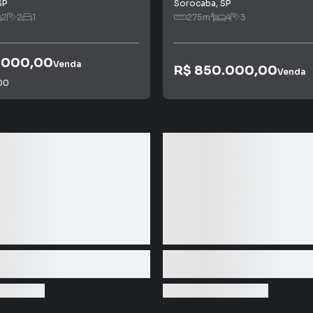
SP
Sorocaba
,
SP
2
2
1
275
m²
4
3
.000,00
Venda
R$ 850.000,00
Venda
00