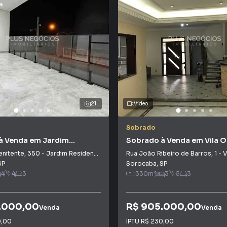
21
Vídeo
Sobrado
à Venda em Jardim
Sobrado à Venda em Vila 
al Vivenda do Itavuvu
Antão
enitente
,
350
-
Jardim Residencial Vivenda do Itavuvu
Rua João Ribeiro de Barros
,
1
-
V
SP
Sorocaba
,
SP
4
4
3
330
m²
3
5
3
.000,00
R$ 905.000,00
Venda
Venda
0,00
IPTU
R$ 230,00