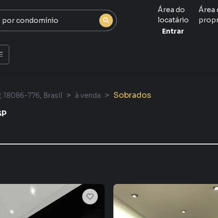
Área do
Área 
locatário
propr
Entrar
Sobrados
P, 18086-776, Brasil
à venda
SP