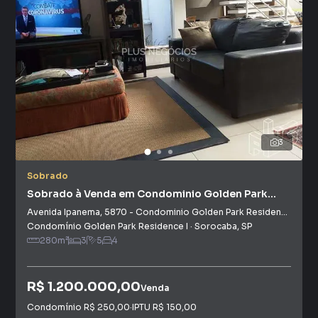
3
Sobrado
Sobrado à Venda em Condominio Golden Park
Residence I
Avenida Ipanema
,
5870
-
Condominio Golden Park Residence I
Condomínio Golden Park Residence I
·
Sorocaba
,
SP
280
m²
3
5
4
R$ 1.200.000,00
Venda
Condomínio
R$ 250,00
·
IPTU
R$ 150,00