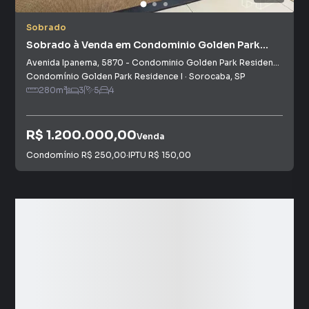
Sobrado
Sobrado à Venda em Condominio Golden Park
Residence I
Avenida Ipanema
,
5870
-
Condominio Golden Park Residence I
Condomínio Golden Park Residence I
·
Sorocaba
,
SP
280
m²
3
5
4
R$ 1.200.000,00
Venda
Condomínio
R$ 250,00
·
IPTU
R$ 150,00