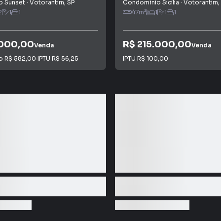
o Sunset
·
Votorantim
,
SP
Condomínio Sicilia
·
Votorantim
,
2
1
1
47
m²
1
1
1
.000,00
R$ 215.000,00
Venda
Venda
io
R$ 582,00
·
IPTU
R$ 56,25
IPTU
R$ 100,00