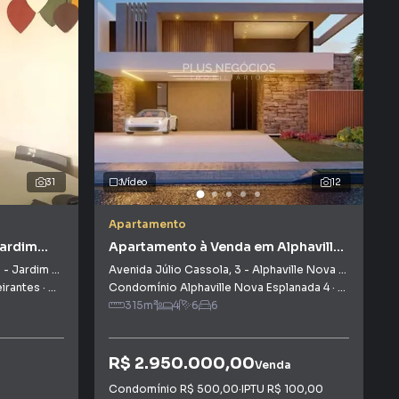
31
Vídeo
12
Apartamento
Jardim
Apartamento à Venda em Alphaville
Nova Esplanada 4
5
-
Jardim Tatiana
Avenida Júlio Cassola
,
3
-
Alphaville Nova Esplanada 4
irantes
·
Votorantim
Condomínio Alphaville Nova Esplanada 4
,
SP
·
Votoranti
315
m²
4
6
6
R$ 2.950.000,00
Venda
Condomínio
R$ 500,00
·
IPTU
R$ 100,00