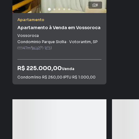
8
Apartamento
Apartamento à Venda em Vossoroca
Vossoroca
Condominio Parque Sicilia
·
Votorantim
,
SP
47
m²
2
1
1
R$ 225.000,00
Venda
Condomínio
R$ 260,00
·
IPTU
R$ 1.000,00