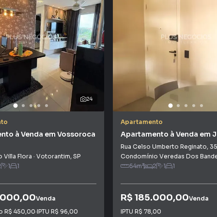
24
to
Apartamento
nto à Venda em Vossoroca
Apartamento à Venda em 
Tatiana
Rua Celso Umberto Reginato
,
3
Villa Flora
·
Votorantim
,
SP
Condomínio Veredas Dos Bande
2
1
1
54
m²
2
1
1
.000,00
R$ 185.000,00
Venda
Venda
io
R$ 450,00
·
IPTU
R$ 96,00
IPTU
R$ 78,00