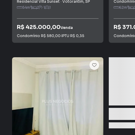
Residencial Villa Sunset
·
Votorantim
,
SP
Condomíni
54
m²
2
1
1
62
m²
R$ 425.000,00
R$ 371
Venda
Condomínio
R$ 580,00
·
IPTU
R$ 0,35
Condomín