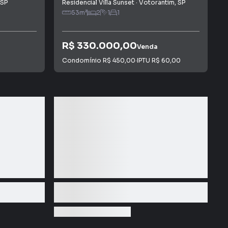
SP
Residencial Villa Sunset
·
Votorantim
,
SP
53
m²
2
1
1
R$ 330.000,00
Venda
Condomínio
R$ 450,00
·
IPTU
R$ 60,00