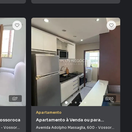
7
20
Apartamento
Vossoroca
Apartamento à Venda ou para
Alugar em Vossoroca
-
Vossoroca
Avenida Adolpho Massaglia
,
600
-
Vossoroca