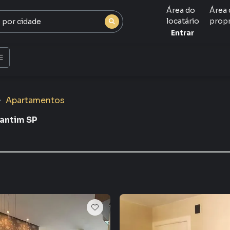
Área do
Área 
locatário
propr
Entrar
Apartamentos
rantim SP