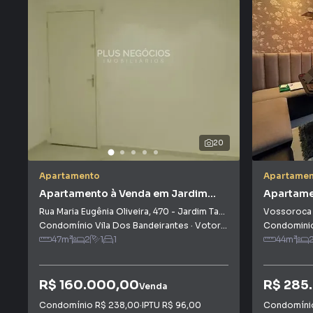
20
Apartamento
Apartamen
Apartamento à Venda em Jardim
Apartame
Tatiana
Rua Maria Eugênia Oliveira
,
470
-
Jardim Tatiana
Vossoroca
Condomínio Vila Dos Bandeirantes
·
Votorantim
,
SP
Condominio 
47
m²
2
1
1
44
m²
R$ 160.000,00
R$ 285
Venda
Condomínio
R$ 238,00
·
IPTU
R$ 96,00
Condomín