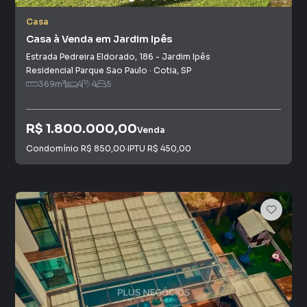
Casa
Casa à Venda em Jardim Ipês
Estrada Pedreira Eldorado
,
186
-
Jardim Ipês
Residencial Parque Sao Paulo
·
Cotia
,
SP
369
m²
4
4
5
R$ 1.800.000,00
Venda
Condomínio
R$ 850,00
·
IPTU
R$ 450,00