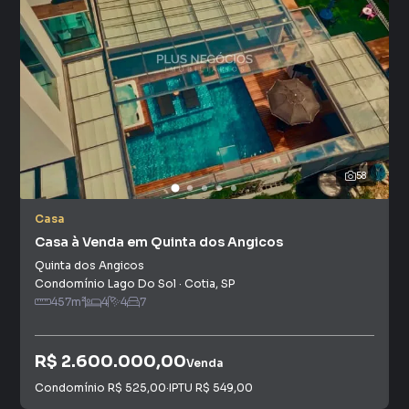
58
Casa
Casa à Venda em Quinta dos Angicos
Quinta dos Angicos
Condomínio Lago Do Sol
·
Cotia
,
SP
457
m²
4
4
7
R$ 2.600.000,00
Venda
Condomínio
R$ 525,00
·
IPTU
R$ 549,00