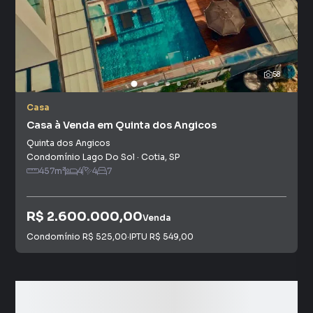
58
Casa
Casa à Venda em Quinta dos Angicos
Quinta dos Angicos
Condomínio Lago Do Sol
·
Cotia
,
SP
457
m²
4
4
7
R$ 2.600.000,00
Venda
Condomínio
R$ 525,00
·
IPTU
R$ 549,00