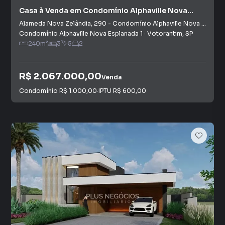
Casa à Venda em Condomínio Alphaville Nova
Esplanada I
Alameda Nova Zelândia
,
290
-
Condomínio Alphaville Nova Esplanada I
Condomínio Alphaville Nova Esplanada 1
·
Votorantim
,
SP
240
m²
3
5
2
R$ 2.067.000,00
Venda
Condomínio
R$ 1.000,00
·
IPTU
R$ 600,00