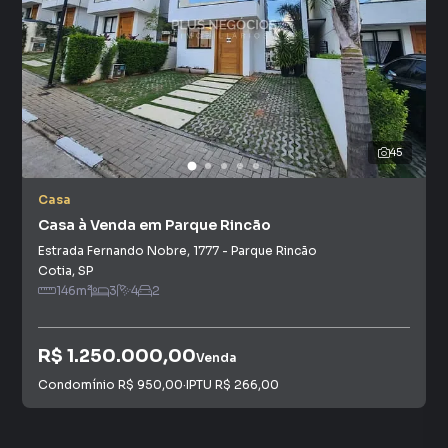
45
Casa
Casa à Venda em Parque Rincão
Estrada Fernando Nobre
,
1777
-
Parque Rincão
Cotia
,
SP
146
m²
3
4
2
R$ 1.250.000,00
Venda
Condomínio
R$ 950,00
·
IPTU
R$ 266,00