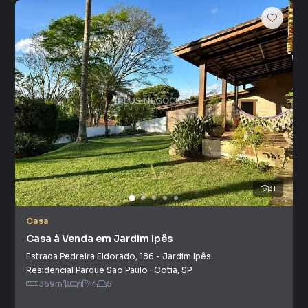
31
Casa
Casa à Venda em Jardim Ipês
Estrada Pedreira Eldorado
,
186
-
Jardim Ipês
Residencial Parque Sao Paulo
·
Cotia
,
SP
369
m²
4
4
5