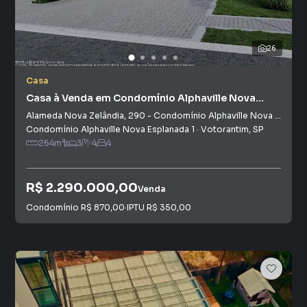
26
Casa
Casa à Venda em Condomínio Alphaville Nova
Esplanada I
Alameda Nova Zelândia
,
290
-
Condomínio Alphaville Nova Esplanada I
Condomínio Alphaville Nova Esplanada 1
·
Votorantim
,
SP
264
m²
3
4
4
R$ 2.290.000,00
Venda
Condomínio
R$ 870,00
·
IPTU
R$ 350,00