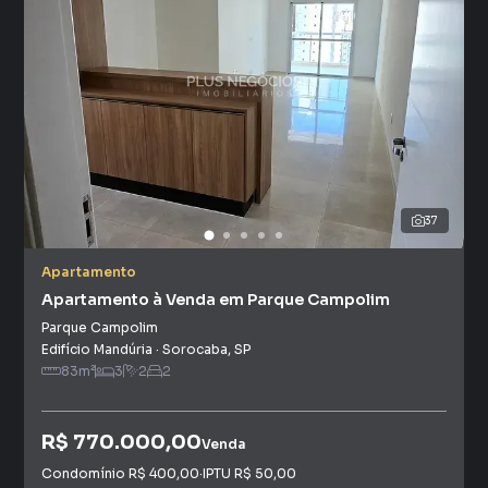
37
Apartamento
Apartamento à Venda em Parque Campolim
Parque Campolim
Edifício Mandúria
·
Sorocaba
,
SP
83
m²
3
2
2
R$ 770.000,00
Venda
Condomínio
R$ 400,00
·
IPTU
R$ 50,00