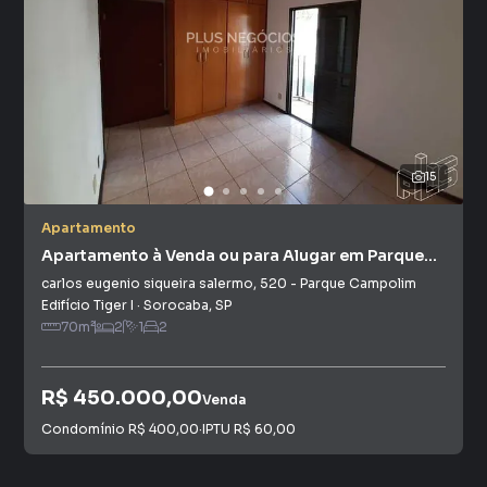
15
Apartamento
Apartamento à Venda ou para Alugar em Parque
Campolim
carlos eugenio siqueira salermo
,
520
-
Parque Campolim
Edifício Tiger I
·
Sorocaba
,
SP
70
m²
2
1
2
R$ 450.000,00
Venda
Condomínio
R$ 400,00
·
IPTU
R$ 60,00