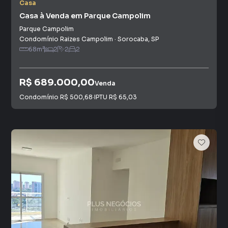
Casa
Casa à Venda em Parque Campolim
Parque Campolim
Condomínio Raizes Campolim
·
Sorocaba
,
SP
68
m²
2
2
2
R$ 689.000,00
Venda
Condomínio
R$ 500,68
·
IPTU
R$ 65,03