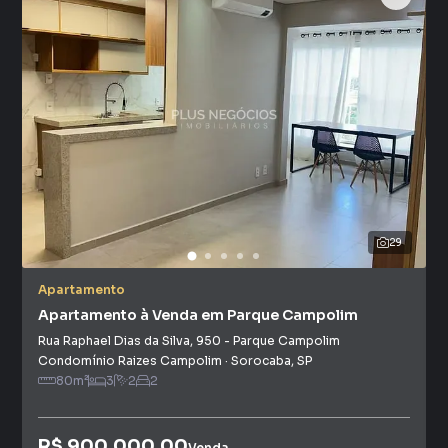
29
Apartamento
Apartamento à Venda em Parque Campolim
Rua Raphael Dias da Silva
,
950
-
Parque Campolim
Condomínio Raizes Campolim
·
Sorocaba
,
SP
80
m²
3
2
2
R$ 900.000,00
Venda