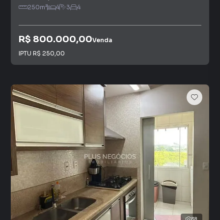
250
m²
4
3
4
R$ 800.000,00
Venda
IPTU
R$ 250,00
38