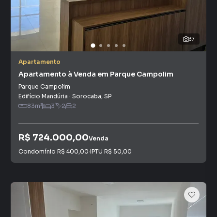
37
Apartamento
Apartamento à Venda em Parque Campolim
Parque Campolim
Edifício Mandúria
·
Sorocaba
,
SP
83
m²
3
2
2
R$ 724.000,00
Venda
Condomínio
R$ 400,00
·
IPTU
R$ 50,00