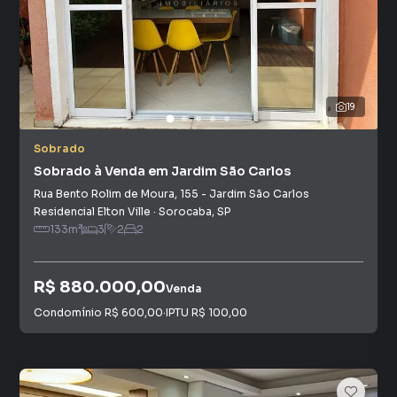
19
Sobrado
Sobrado à Venda em Jardim São Carlos
Rua Bento Rolim de Moura
,
155
-
Jardim São Carlos
Residencial Elton Ville
·
Sorocaba
,
SP
133
m²
3
2
2
R$ 880.000,00
Venda
Condomínio
R$ 600,00
·
IPTU
R$ 100,00