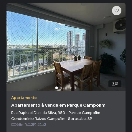
31
Apartamento
Apartamento à Venda em Parque Campolim
Rua Raphael Dias da Silva
,
950
-
Parque Campolim
Condomínio Raizes Campolim
·
Sorocaba
,
SP
68
m²
2
2
2