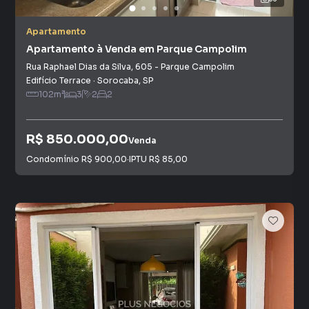
Apartamento
Apartamento à Venda em Parque Campolim
Rua Raphael Dias da Silva
,
605
-
Parque Campolim
Edifício Terrace
·
Sorocaba
,
SP
102
m²
3
2
2
R$ 850.000,00
Venda
Condomínio
R$ 900,00
·
IPTU
R$ 85,00